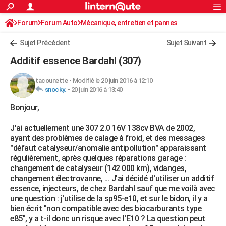
ACTUALITÉS
Forum
Forum Auto
Mécanique, entretien et pannes
Connexion
S'inscrire
Rechercher
Société
Education
Villes
Politique
Faits Divers
Monde
+
SPORT
Sujet Précédent
Sujet Suivant
Football
Cyclisme
Forum
Coupe du monde 2026
Tennis
Rugby
CULTURE
Additif essence Bardahl (307)
TNT
Cinéma
Musique
Programme TV
Streaming
Sorties cinéma
+
FINANCE
tacounette
-
Modifié le 20 juin 2016 à 12:10
snocky.
-
20 juin 2016 à 13:40
Impôts
Immobilier
Banque
Crédit
Retraite
Epargne
Risques naturels par ville
Assurance
AUTO
Bonjour,
Réserver un essai
Berlines
Forum auto
Essais
Citadines
SUV
+
HIGH-TECH
J'ai actuellement une 307 2.0 16V 138cv BVA de 2002,
Meilleur smartphone
Ordinateurs
Guide high-tech
Mobiles
Internet
Jeux vidéo
+
BRICOLAGE
ayant des problèmes de calage à froid, et des messages
"défaut catalyseur/anomalie antipollution" apparaissant
Aménagement intérieur
Cuisine
Jardinage
+
Forum
Extérieur
Salle de bains
Rangement
WEEK-END
régulièrement, après quelques réparations garage :
changement de catalyseur (142 000 km), vidanges,
Escapades
Expositions
Week-end nature
Guides de France
Patrimoine
Musées
+
LIFESTYLE
changement électrovanne, ... J'ai décidé d'utiliser un additif
essence, injecteurs, de chez Bardahl sauf que me voilà avec
Bien-être
Mode
+
Art de vivre
Loisirs
Modes de vie
SANTE
une question : j'utilise de la sp95-e10, et sur le bidon, il y a
bien écrit "non compatible avec des biocarburants type
Guide de la santé
Médicaments
+
Alimentation
Maladies
Sommeil
VOYAGE
e85", y a t-il donc un risque avec l'E10 ? La question peut