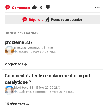
0
Commenter
Répondre
Posez votre question
Discussions similaires
probleme 307
jps02320
-
2 mars 2019 à 17:40
snocky.
-
2 mars 2019 à 19:55
2 réponses
Comment éviter le remplacement d'un pot
catalytique ?
Macintosch88
-
15 févr. 2010 à 22:43
GuillaumeLinternaute
-
16 mars 2017 à 16:50
16 réponses