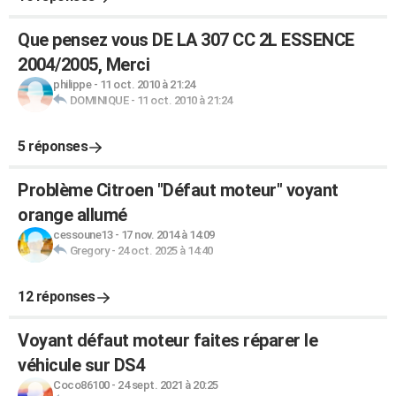
Que pensez vous DE LA 307 CC 2L ESSENCE
2004/2005, Merci
philippe
-
11 oct. 2010 à 21:24
DOMINIQUE
-
11 oct. 2010 à 21:24
5 réponses
Problème Citroen "Défaut moteur" voyant
orange allumé
cessoune13
-
17 nov. 2014 à 14:09
Gregory
-
24 oct. 2025 à 14:40
12 réponses
Voyant défaut moteur faites réparer le
véhicule sur DS4
Coco86100
-
24 sept. 2021 à 20:25