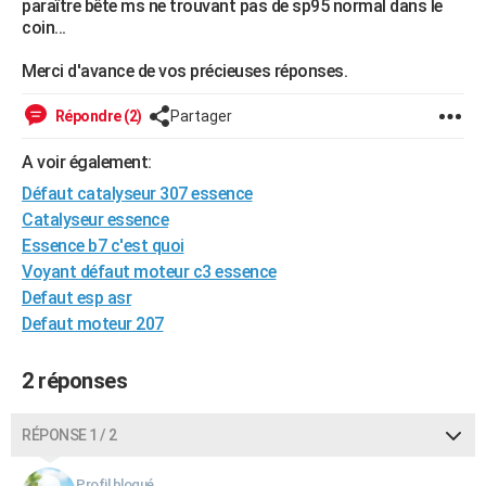
paraître bête ms ne trouvant pas de sp95 normal dans le
City break
Voyage de noces
Climat
Destinations
Voyage nature
Forum
+
coin...
PHOTO
Merci d'avance de vos précieuses réponses.
GUIDES D'ACHAT
BONS PLANS
Répondre (2)
Partager
CARTE DE VOEUX
A voir également:
Défaut catalyseur 307 essence
Carte Bonne année
Carte Pâques
Carte de Noël
Carte Saint-Valentin
Carte d'anniversaire
DICTIONNAIRE
Catalyseur essence
Biographies
Expressions
Dictionnaire
Citations
Proverbes
Essence b7 c'est quoi
PROGRAMME TV
Voyant défaut moteur c3 essence
COPAINS D'AVANT
Defaut esp asr
Defaut moteur 207
Se connecter
Collèges
Universités
Service militaire
S'inscrire
Lycées
Primaires
Entreprises
Avis de recherche
AVIS DE DÉCÈS
2 réponses
FORUM
Lifestyle
Sport
Television
Cinema
Bricolage
Culture
Auto
Voyage
RÉPONSE 1 / 2
Profil bloqué