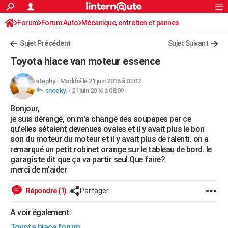
ACTUALITÉS
Forum
Forum Auto
Mécanique, entretien et pannes
Connexion
S'inscrire
Rechercher
Société
Education
Villes
Politique
Faits Divers
Monde
+
SPORT
Sujet Précédent
Sujet Suivant
Football
Cyclisme
Forum
Coupe du monde 2026
Tennis
Rugby
CULTURE
Toyota hiace van moteur essence
TNT
Cinéma
Musique
Programme TV
Streaming
Sorties cinéma
+
FINANCE
stephy
-
Modifié le 21 juin 2016 à 03:02
snocky.
-
21 juin 2016 à 08:09
Impôts
Immobilier
Banque
Crédit
Retraite
Epargne
Risques naturels par ville
Assurance
AUTO
Bonjour,
Réserver un essai
Berlines
Forum auto
Essais
Citadines
SUV
+
HIGH-TECH
je suis dérangé, on m'a changé des soupapes par ce
qu'elles sétaient devenues ovales et il y avait plus le bon
Meilleur smartphone
Ordinateurs
Guide high-tech
Mobiles
Internet
Jeux vidéo
+
BRICOLAGE
son du moteur du moteur et il y avait plus de ralenti. on a
remarqué un petit robinet orange sur le tableau de bord. le
Aménagement intérieur
Cuisine
Jardinage
+
Forum
Extérieur
Salle de bains
Rangement
WEEK-END
garagiste dit que ça va partir seul.Que faire?
merci de m'aider
Escapades
Expositions
Week-end nature
Guides de France
Patrimoine
Musées
+
LIFESTYLE
Répondre (1)
Partager
Bien-être
Mode
+
Art de vivre
Loisirs
Modes de vie
SANTE
A voir également:
Guide de la santé
Médicaments
+
Alimentation
Maladies
Sommeil
VOYAGE
Toyota hiace forum