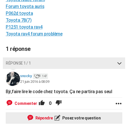
City break
Voyage de noces
Climat
Destinations
Voyage nature
Forum
+
Forum toyota auris
PHOTO
P062d toyota
GUIDES D'ACHAT
Toyota 78(7)
P1251 toyota rav4
BONS PLANS
Toyota rav4 forum problème
CARTE DE VOEUX
1 réponse
Carte Bonne année
Carte Pâques
Carte de Noël
Carte Saint-Valentin
Carte d'anniversaire
DICTIONNAIRE
RÉPONSE 1 / 1
Biographies
Expressions
Dictionnaire
Citations
Proverbes
PROGRAMME TV
snocky.
COPAINS D'AVANT
147
21 juin 2016 à 08:09
Se connecter
Collèges
Universités
Service militaire
S'inscrire
Lycées
Primaires
Entreprises
Avis de recherche
AVIS DE DÉCÈS
Bjr,faire lire le code chez toyota. Ça ne partira pas seul
FORUM
0
Commenter
Lifestyle
Sport
Television
Cinema
Bricolage
Culture
Auto
Voyage
Répondre
Posez votre question