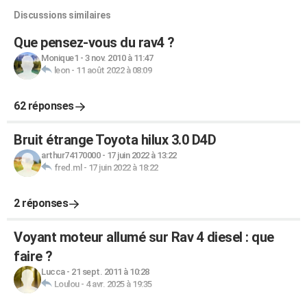
Discussions similaires
Que pensez-vous du rav4 ?
Monique1
-
3 nov. 2010 à 11:47
leon
-
11 août 2022 à 08:09
62 réponses
Bruit étrange Toyota hilux 3.0 D4D
arthur74170000
-
17 juin 2022 à 13:22
fred.ml
-
17 juin 2022 à 18:22
2 réponses
Voyant moteur allumé sur Rav 4 diesel : que
faire ?
Lucca
-
21 sept. 2011 à 10:28
Loulou
-
4 avr. 2025 à 19:35