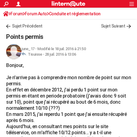
ACTUALITÉS
Forum
Forum Auto
Conduite et réglementation
Connexion
S'inscrire
Rechercher
Société
Education
Villes
Politique
Faits Divers
Monde
+
SPORT
Radars et permis
Sujet Précédent
Sujet Suivant
Football
Cyclisme
Forum
Coupe du monde 2026
Tennis
Rugby
CULTURE
Points permis
TNT
Cinéma
Musique
Programme TV
Streaming
Sorties cinéma
+
FINANCE
june_17
-
Modifié le 18 juil. 2016 à 21:50
Tisuisse -
28 juil. 2016 à 13:06
Impôts
Immobilier
Banque
Crédit
Retraite
Epargne
Risques naturels par ville
Assurance
AUTO
Bonjour,
Réserver un essai
Berlines
Forum auto
Essais
Citadines
SUV
+
HIGH-TECH
Je n'arrive pas à comprendre mon nombre de point sur mon
Meilleur smartphone
Ordinateurs
Guide high-tech
Mobiles
Internet
Jeux vidéo
+
BRICOLAGE
permis.
En effet en décembre 2012, j'ai perdu 1 point sur mon
Aménagement intérieur
Cuisine
Jardinage
+
Forum
Extérieur
Salle de bains
Rangement
WEEK-END
permis en étant en periode probatoire (j'avais donc 9 soit
sur 10), point que j'ai récupéré au bout de 6 mois, donc
Escapades
Expositions
Week-end nature
Guides de France
Patrimoine
Musées
+
LIFESTYLE
normalement 10/10 (???)
En mars 2015, j'ai reperdu 1 point que j'ai ensuite récupéré
Bien-être
Mode
+
Art de vivre
Loisirs
Modes de vie
SANTE
après 6 mois.
Aujourd'hui, en consultant mes points sur le site
Guide de la santé
Médicaments
+
Alimentation
Maladies
Sommeil
VOYAGE
téléservice, on m'affiche 10/12 points... y a t-il une