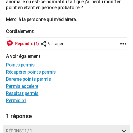
anomalie ou est-ce normal du fait que j'ai perdu mon 1er
City break
Voyage de noces
Climat
Destinations
Voyage nature
Forum
+
point en étant en période probatoire ?
PHOTO
Merci à la personne qui m'éclairera.
GUIDES D'ACHAT
Cordialement
BONS PLANS
CARTE DE VOEUX
Répondre (1)
Partager
Carte Bonne année
Carte Pâques
Carte de Noël
Carte Saint-Valentin
Carte d'anniversaire
DICTIONNAIRE
A voir également:
Points permis
Biographies
Expressions
Dictionnaire
Citations
Proverbes
PROGRAMME TV
Récupérer points permis
Bareme points permis
COPAINS D'AVANT
Permis accelere
Se connecter
Collèges
Universités
Service militaire
S'inscrire
Lycées
Primaires
Entreprises
Avis de recherche
AVIS DE DÉCÈS
Resultat permis
Permis b1
FORUM
Lifestyle
Sport
Television
Cinema
Bricolage
Culture
Auto
Voyage
1 réponse
RÉPONSE 1 / 1