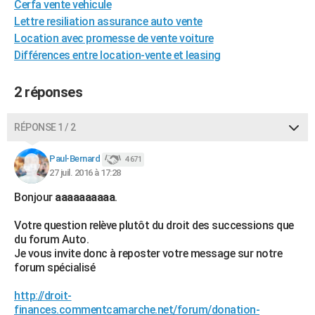
Cerfa vente vehicule
City break
Voyage de noces
Climat
Destinations
Voyage nature
Forum
+
PHOTO
Lettre resiliation assurance auto vente
Location avec promesse de vente voiture
GUIDES D'ACHAT
Différences entre location-vente et leasing
BONS PLANS
2 réponses
CARTE DE VOEUX
Carte Bonne année
Carte Pâques
Carte de Noël
Carte Saint-Valentin
Carte d'anniversaire
RÉPONSE 1 / 2
DICTIONNAIRE
Biographies
Expressions
Dictionnaire
Citations
Proverbes
Paul-Bernard
PROGRAMME TV
4 671
27 juil. 2016 à 17:28
COPAINS D'AVANT
Bonjour
aaaaaaaaaa
.
Se connecter
Collèges
Universités
Service militaire
S'inscrire
Lycées
Primaires
Entreprises
Avis de recherche
AVIS DE DÉCÈS
Votre question relève plutôt du droit des successions que
du forum Auto.
FORUM
Je vous invite donc à reposter votre message sur notre
forum spécialisé
Lifestyle
Sport
Television
Cinema
Bricolage
Culture
Auto
Voyage
http://droit-
finances.commentcamarche.net/forum/donation-