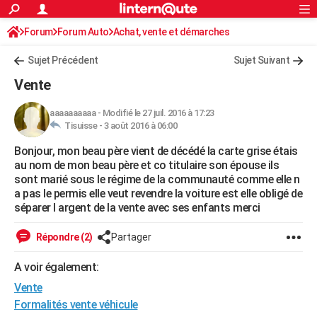
ACTUALITÉS
Forum
Forum Auto
Achat, vente et démarches
Connexion
S'inscrire
Rechercher
Société
Education
Villes
Politique
Faits Divers
Monde
+
SPORT
Sujet Précédent
Sujet Suivant
Football
Cyclisme
Forum
Coupe du monde 2026
Tennis
Rugby
CULTURE
Vente
TNT
Cinéma
Musique
Programme TV
Streaming
Sorties cinéma
+
FINANCE
aaaaaaaaaa
-
Modifié le 27 juil. 2016 à 17:23
Tisuisse -
3 août 2016 à 06:00
Impôts
Immobilier
Banque
Crédit
Retraite
Epargne
Risques naturels par ville
Assurance
AUTO
Bonjour, mon beau père vient de décédé la carte grise étais
Réserver un essai
Berlines
Forum auto
Essais
Citadines
SUV
+
HIGH-TECH
au nom de mon beau père et co titulaire son épouse ils
sont marié sous le régime de la communauté comme elle n
Meilleur smartphone
Ordinateurs
Guide high-tech
Mobiles
Internet
Jeux vidéo
+
BRICOLAGE
a pas le permis elle veut revendre la voiture est elle obligé de
séparer l argent de la vente avec ses enfants merci
Aménagement intérieur
Cuisine
Jardinage
+
Forum
Extérieur
Salle de bains
Rangement
WEEK-END
Répondre (2)
Partager
Escapades
Expositions
Week-end nature
Guides de France
Patrimoine
Musées
+
LIFESTYLE
A voir également:
Bien-être
Mode
+
Art de vivre
Loisirs
Modes de vie
SANTE
Vente
Guide de la santé
Médicaments
+
Alimentation
Maladies
Sommeil
Formalités vente véhicule
VOYAGE