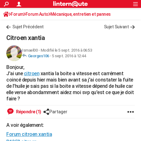
ACTUALITÉS
Forum
Forum Auto
Mécanique, entretien et pannes
Connexion
S'inscrire
Rechercher
Société
Education
Villes
Politique
Faits Divers
Monde
+
SPORT
Sujet Précédent
Sujet Suivant
Football
Cyclisme
Forum
Coupe du monde 2026
Tennis
Rugby
CULTURE
Citroen xantia
TNT
Cinéma
Musique
Programme TV
Streaming
Sorties cinéma
+
FINANCE
Ismael00
-
Modifié le 5 sept. 2016 à 06:53
Georges106
-
5 sept. 2016 à 12:44
Impôts
Immobilier
Banque
Crédit
Retraite
Epargne
Risques naturels par ville
Assurance
AUTO
Bonjour,
Réserver un essai
Berlines
Forum auto
Essais
Citadines
SUV
+
HIGH-TECH
J'ai une
citroen
xantia la boite a vitesse est carrément
coincé depuis hier mais bien avant sa j'ai constater la fuite
Meilleur smartphone
Ordinateurs
Guide high-tech
Mobiles
Internet
Jeux vidéo
+
BRICOLAGE
de l'huile je sais pas si la boite a vitesse dépend de huile car
elle verse abondamment aidez moi svp qu'est ce que je doit
Aménagement intérieur
Cuisine
Jardinage
+
Forum
Extérieur
Salle de bains
Rangement
WEEK-END
faire ?
Escapades
Expositions
Week-end nature
Guides de France
Patrimoine
Musées
+
LIFESTYLE
Répondre (1)
Partager
Bien-être
Mode
+
Art de vivre
Loisirs
Modes de vie
SANTE
A voir également:
Forum citroen xantia
Guide de la santé
Médicaments
+
Alimentation
Maladies
Sommeil
VOYAGE