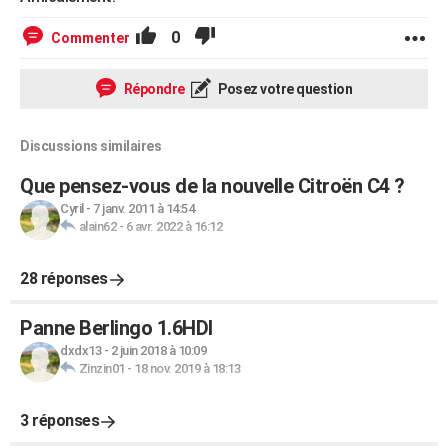
0
Commenter
Répondre
Posez votre question
Discussions similaires
Que pensez-vous de la nouvelle Citroën C4 ?
Cyril
-
7 janv. 2011 à 14:54
alain62
-
6 avr. 2022 à 16:12
28 réponses
Panne Berlingo 1.6HDI
dxdx13
-
2 juin 2018 à 10:09
Zinzin01
-
18 nov. 2019 à 18:13
3 réponses