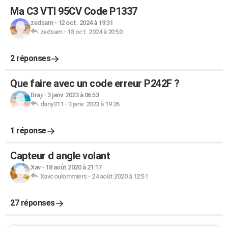
Ma C3 VTI 95CV Code P1337
zedsam
-
12 oct. 2024 à 19:31
zedsam
-
18 oct. 2024 à 20:50
2 réponses
Que faire avec un code erreur P242F ?
Braji
-
3 janv. 2023 à 06:53
dany311
-
3 janv. 2023 à 19:26
1 réponse
Capteur d angle volant
Xav
-
18 août 2020 à 21:17
Xavcoulommiers
-
24 août 2020 à 12:51
27 réponses