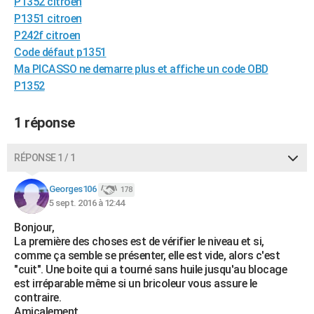
P1352 citroen
City break
Voyage de noces
Climat
Destinations
Voyage nature
Forum
+
PHOTO
P1351 citroen
P242f citroen
GUIDES D'ACHAT
Code défaut p1351
Ma PICASSO ne demarre plus et affiche un code OBD
BONS PLANS
P1352
CARTE DE VOEUX
1 réponse
Carte Bonne année
Carte Pâques
Carte de Noël
Carte Saint-Valentin
Carte d'anniversaire
DICTIONNAIRE
Biographies
Expressions
Dictionnaire
Citations
Proverbes
RÉPONSE 1 / 1
PROGRAMME TV
COPAINS D'AVANT
Georges106
178
5 sept. 2016 à 12:44
Se connecter
Collèges
Universités
Service militaire
S'inscrire
Lycées
Primaires
Entreprises
Avis de recherche
AVIS DE DÉCÈS
Bonjour,
La première des choses est de vérifier le niveau et si,
FORUM
comme ça semble se présenter, elle est vide, alors c'est
"cuit". Une boite qui a tourné sans huile jusqu'au blocage
Lifestyle
Sport
Television
Cinema
Bricolage
Culture
Auto
Voyage
est irréparable même si un bricoleur vous assure le
contraire.
Amicalement.