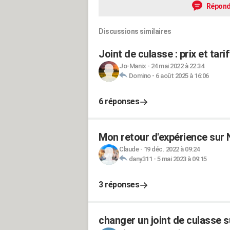
Répond
Discussions similaires
Joint de culasse : prix et ta
Jo-Manix
-
24 mai 2022 à 22:34
Domino
-
6 août 2025 à 16:06
6 réponses
Mon retour d'expérience sur
Claude
-
19 déc. 2022 à 09:24
dany311
-
5 mai 2023 à 09:15
3 réponses
changer un joint de culasse s