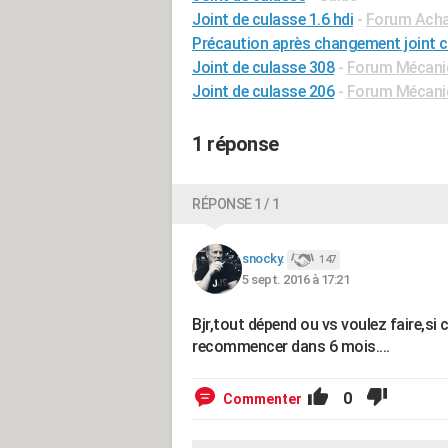
Joint de culasse 1.6 hdi
-
Forum Acha
Précaution après changement joint 
Joint de culasse 308
-
Forum Mécaniq
Joint de culasse 206
-
Forum Mécaniq
1 réponse
RÉPONSE 1 / 1
snocky.
147
5 sept. 2016 à 17:21
Bjr,tout dépend ou vs voulez faire,si c
recommencer dans 6 mois....
0
Commenter