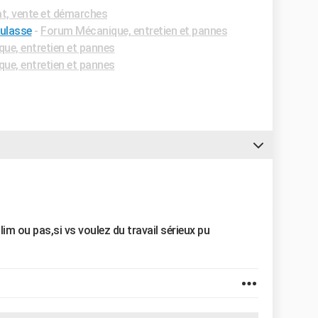
t, vente et démarches
culasse
-
Forum Mécanique, entretien et pannes
ue, entretien et pannes
ue, entretien et pannes
lim ou pas,si vs voulez du travail sérieux pu