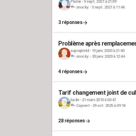
Plume
-
3 sept. 2021 à 21:09
snocky.
-
5 sept. 2021 à 11:44
3 réponses
Problème après remplacement
suprajim44
-
19 janv. 2020 à 21:40
snocky.
-
20 janv. 2020 à 12:44
4 réponses
Tarif changement joint de cul
lucile
-
21 mars 2010 à 00:47
Capvert
-
29 oct. 2025 à 09:18
28 réponses