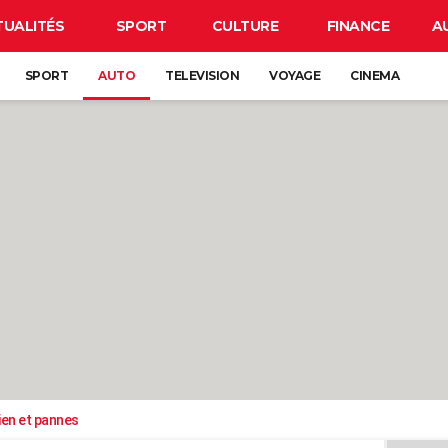
TUALITÉS
SPORT
CULTURE
FINANCE
A
SPORT
AUTO
TELEVISION
VOYAGE
CINEMA
ien et pannes