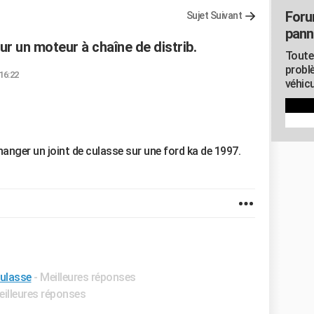
Foru
Sujet Suivant
pann
ur un moteur à chaîne de distrib.
Toute
probl
 16:22
véhicu
changer un joint de culasse sur une ford ka de 1997.
culasse
- Meilleures réponses
eilleures réponses