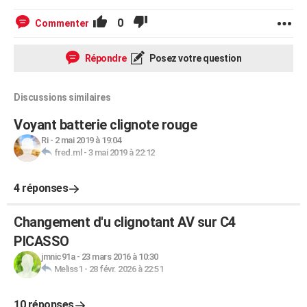
0
Commenter
Répondre
Posez votre question
Discussions similaires
Voyant batterie clignote rouge
Ri
-
2 mai 2019 à 19:04
fred.ml
-
3 mai 2019 à 22:12
4 réponses
Changement d'u clignotant AV sur C4
PICASSO
jmnic91a
-
23 mars 2016 à 10:30
Meliss1
-
28 févr. 2026 à 22:51
10 réponses