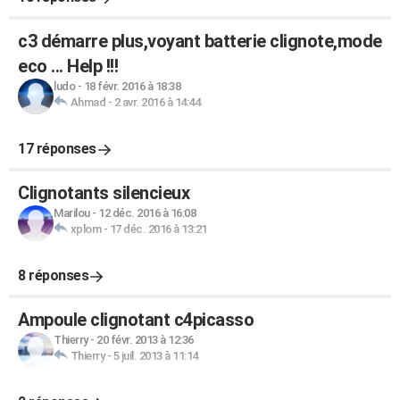
c3 démarre plus,voyant batterie clignote,mode
eco ... Help !!!
ludo
-
18 févr. 2016 à 18:38
Ahmad
-
2 avr. 2016 à 14:44
17 réponses
Clignotants silencieux
Marilou
-
12 déc. 2016 à 16:08
xplom
-
17 déc. 2016 à 13:21
8 réponses
Ampoule clignotant c4picasso
Thierry
-
20 févr. 2013 à 12:36
Thierry
-
5 juil. 2013 à 11:14