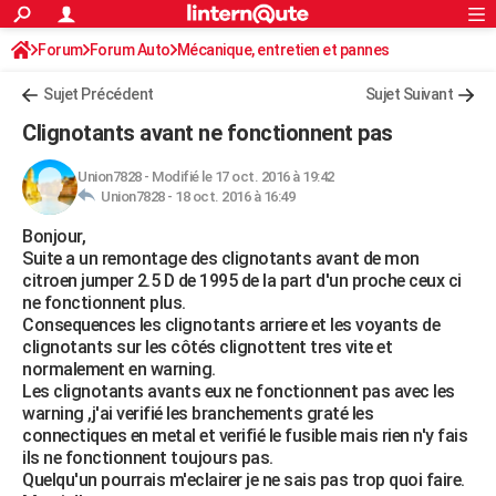
ACTUALITÉS
Forum
Forum Auto
Mécanique, entretien et pannes
Connexion
S'inscrire
Rechercher
Société
Education
Villes
Politique
Faits Divers
Monde
+
SPORT
Sujet Précédent
Sujet Suivant
Football
Cyclisme
Forum
Coupe du monde 2026
Tennis
Rugby
CULTURE
Clignotants avant ne fonctionnent pas
TNT
Cinéma
Musique
Programme TV
Streaming
Sorties cinéma
+
FINANCE
Union7828
-
Modifié le 17 oct. 2016 à 19:42
Union7828 -
18 oct. 2016 à 16:49
Impôts
Immobilier
Banque
Crédit
Retraite
Epargne
Risques naturels par ville
Assurance
AUTO
Bonjour,
Réserver un essai
Berlines
Forum auto
Essais
Citadines
SUV
+
HIGH-TECH
Suite a un remontage des clignotants avant de mon
citroen jumper 2.5 D de 1995 de la part d'un proche ceux ci
Meilleur smartphone
Ordinateurs
Guide high-tech
Mobiles
Internet
Jeux vidéo
+
BRICOLAGE
ne fonctionnent plus.
Consequences les clignotants arriere et les voyants de
Aménagement intérieur
Cuisine
Jardinage
+
Forum
Extérieur
Salle de bains
Rangement
WEEK-END
clignotants sur les côtés clignottent tres vite et
normalement en warning.
Escapades
Expositions
Week-end nature
Guides de France
Patrimoine
Musées
+
LIFESTYLE
Les clignotants avants eux ne fonctionnent pas avec les
warning ,j'ai verifié les branchements graté les
Bien-être
Mode
+
Art de vivre
Loisirs
Modes de vie
SANTE
connectiques en metal et verifié le fusible mais rien n'y fais
ils ne fonctionnent toujours pas.
Guide de la santé
Médicaments
+
Alimentation
Maladies
Sommeil
VOYAGE
Quelqu'un pourrais m'eclairer je ne sais pas trop quoi faire.