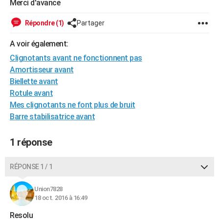
Merci d'avance
City break
Voyage de noces
Climat
Destinations
Voyage nature
Forum
+
PHOTO
Répondre (1)
Partager
GUIDES D'ACHAT
A voir également:
BONS PLANS
Clignotants avant ne fonctionnent pas
Amortisseur avant
CARTE DE VOEUX
Biellette avant
Carte Bonne année
Carte Pâques
Carte de Noël
Carte Saint-Valentin
Carte d'anniversaire
DICTIONNAIRE
Rotule avant
Mes clignotants ne font plus de bruit
Biographies
Expressions
Dictionnaire
Citations
Proverbes
PROGRAMME TV
Barre stabilisatrice avant
COPAINS D'AVANT
1 réponse
Se connecter
Collèges
Universités
Service militaire
S'inscrire
Lycées
Primaires
Entreprises
Avis de recherche
AVIS DE DÉCÈS
RÉPONSE 1 / 1
FORUM
Lifestyle
Sport
Television
Cinema
Bricolage
Culture
Auto
Voyage
Union7828
18 oct. 2016 à 16:49
Resolu