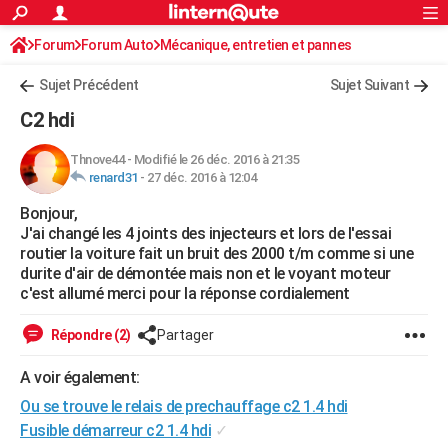
ACTUALITÉS
Forum
Forum Auto
Mécanique, entretien et pannes
Connexion
S'inscrire
Rechercher
Société
Education
Villes
Politique
Faits Divers
Monde
+
SPORT
Sujet Précédent
Sujet Suivant
Football
Cyclisme
Forum
Coupe du monde 2026
Tennis
Rugby
CULTURE
C2 hdi
TNT
Cinéma
Musique
Programme TV
Streaming
Sorties cinéma
+
FINANCE
Thnove44
-
Modifié le 26 déc. 2016 à 21:35
renard31
-
27 déc. 2016 à 12:04
Impôts
Immobilier
Banque
Crédit
Retraite
Epargne
Risques naturels par ville
Assurance
AUTO
Bonjour,
Réserver un essai
Berlines
Forum auto
Essais
Citadines
SUV
+
HIGH-TECH
J'ai changé les 4 joints des injecteurs et lors de l'essai
routier la voiture fait un bruit des 2000 t/m comme si une
Meilleur smartphone
Ordinateurs
Guide high-tech
Mobiles
Internet
Jeux vidéo
+
BRICOLAGE
durite d'air de démontée mais non et le voyant moteur
c'est allumé merci pour la réponse cordialement
Aménagement intérieur
Cuisine
Jardinage
+
Forum
Extérieur
Salle de bains
Rangement
WEEK-END
Répondre (2)
Partager
Escapades
Expositions
Week-end nature
Guides de France
Patrimoine
Musées
+
LIFESTYLE
A voir également:
Bien-être
Mode
+
Art de vivre
Loisirs
Modes de vie
SANTE
Ou se trouve le relais de prechauffage c2 1.4 hdi
Guide de la santé
Médicaments
+
Alimentation
Maladies
Sommeil
Fusible démarreur c2 1.4 hdi
✓
VOYAGE