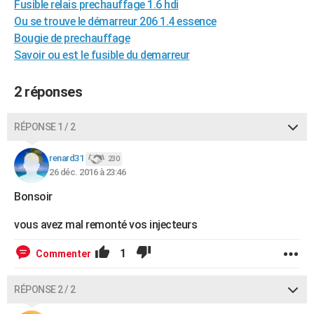
Fusible relais prechauffage 1.6 hdi
City break
Voyage de noces
Climat
Destinations
Voyage nature
Forum
+
PHOTO
Ou se trouve le démarreur 206 1.4 essence
Bougie de prechauffage
GUIDES D'ACHAT
Savoir ou est le fusible du demarreur
BONS PLANS
2 réponses
CARTE DE VOEUX
Carte Bonne année
Carte Pâques
Carte de Noël
Carte Saint-Valentin
Carte d'anniversaire
RÉPONSE 1 / 2
DICTIONNAIRE
Biographies
Expressions
Dictionnaire
Citations
Proverbes
renard31
PROGRAMME TV
230
26 déc. 2016 à 23:46
COPAINS D'AVANT
Bonsoir
Se connecter
Collèges
Universités
Service militaire
S'inscrire
Lycées
Primaires
Entreprises
Avis de recherche
AVIS DE DÉCÈS
vous avez mal remonté vos injecteurs
FORUM
1
Commenter
Lifestyle
Sport
Television
Cinema
Bricolage
Culture
Auto
Voyage
RÉPONSE 2 / 2