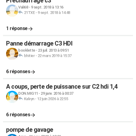
Préchauffage c3
Vali68
-
9 sept. 2018 à 13:16
21TXE
-
9 sept. 2018 à 14:48
1 réponse
Panne démarrage C3 HDI
booklette
-
23 juil. 2013 à 09:51
bhitier
-
22 mars 2019 à 15:37
6 réponses
A coups, perte de puissance sur C2 hdi 1,4
DON.MIG11
-
29 janv. 2016 à 00:37
Kalvyn
-
12 juin 2026 à 22:55
6 réponses
pompe de gavage