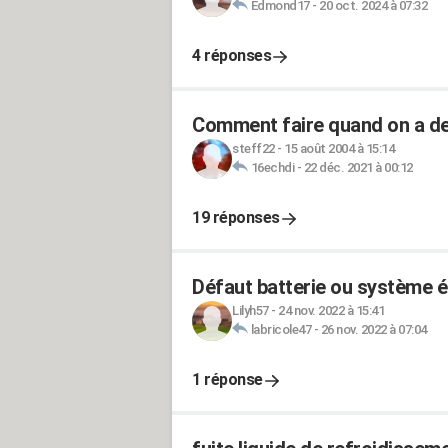
Edmond17
-
20 oct. 2024 à 07:32
4 réponses
Comment faire quand on a de l
steff22
-
15 août 2004 à 15:14
16echdi
-
22 déc. 2021 à 00:12
19 réponses
Défaut batterie ou système él
Lilyh57
-
24 nov. 2022 à 15:41
labricole47
-
26 nov. 2022 à 07:04
1 réponse