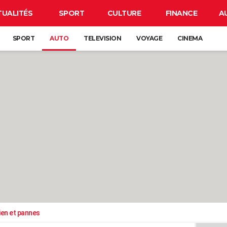
TUALITÉS
SPORT
CULTURE
FINANCE
A
SPORT
AUTO
TELEVISION
VOYAGE
CINEMA
ien et pannes