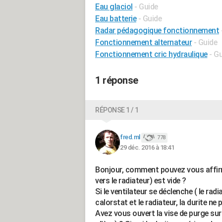
Eau glaciol
- Guide
Eau batterie
- Guide
Radar pédagogique fonctionnement
Fonctionnement alternateur
- Guide
Fonctionnement cric hydraulique
- G
1 réponse
RÉPONSE 1 / 1
fred.ml
778
29 déc. 2016 à 18:41
Bonjour, comment pouvez vous affirme
vers le radiateur) est vide ?
Si le ventilateur se déclenche ( le radi
calorstat et le radiateur, la durite ne 
Avez vous ouvert la vise de purge sur l