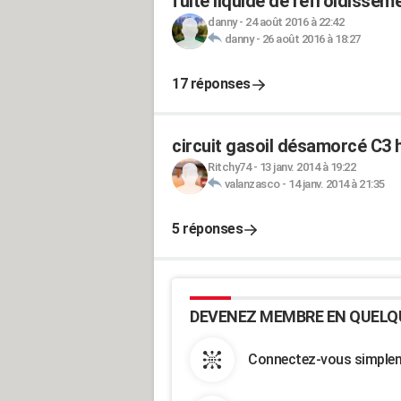
fuite liquide de refroidissem
danny
-
24 août 2016 à 22:42
danny
-
26 août 2016 à 18:27
17 réponses
circuit gasoil désamorcé C3 h
Ritchy74
-
13 janv. 2014 à 19:22
valanzasco
-
14 janv. 2014 à 21:35
5 réponses
DEVENEZ MEMBRE EN QUELQ
Connectez-vous simpleme