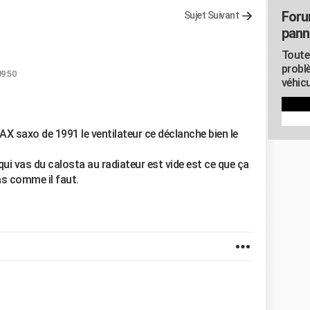
Foru
Sujet Suivant
pann
Toute
probl
09:50
véhicu
AX saxo de 1991 le ventilateur ce déclanche bien le
 qui vas du calosta au radiateur est vide est ce que ça
as comme il faut.