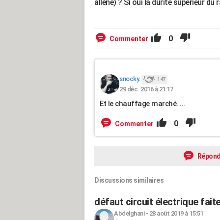
allène) ? Si oui la durite supérieur du 
0
Commenter
snocky.
147
29 déc. 2016 à 21:17
Et le chauffage marché. ...
0
Commenter
Répond
Discussions similaires
défaut circuit électrique fait
Abdelghani
-
28 août 2019 à 15:51