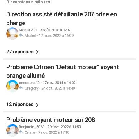
Discussions similaires
Direction assisté défaillante 207 prise en
charge
Mosa1293
-
9 août 2018 à 12:41
Michel
-
17 mars 2022 à 16:09
27 réponses
Problème Citroen "Défaut moteur" voyant
orange allumé
cessoune13
-
17 nov. 2014 à 14:09
Gregory
-
24 oct. 2025 à 14:40
12 réponses
Problème voyant moteur sur 208
Benjamin_5060
-
20 févr. 2022 à 11:53
Orlane
-
7 nov. 2022 à 17:10