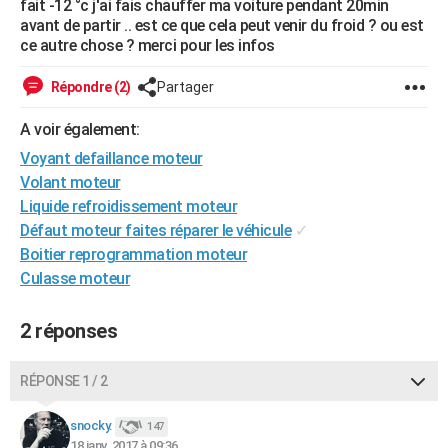
fait -12 °c j'ai fais chauffer ma voiture pendant 20min
City break
Voyage de noces
Climat
Destinations
Voyage nature
Forum
+
avant de partir .. est ce que cela peut venir du froid ? ou est
PHOTO
ce autre chose ? merci pour les infos
GUIDES D'ACHAT
Répondre (2)
Partager
BONS PLANS
A voir également:
CARTE DE VOEUX
Voyant defaillance moteur
Carte Bonne année
Carte Pâques
Carte de Noël
Carte Saint-Valentin
Carte d'anniversaire
Volant moteur
DICTIONNAIRE
Liquide refroidissement moteur
Biographies
Expressions
Dictionnaire
Citations
Proverbes
PROGRAMME TV
Défaut moteur faites réparer le véhicule
✓
Boitier reprogrammation moteur
COPAINS D'AVANT
Culasse moteur
Se connecter
Collèges
Universités
Service militaire
S'inscrire
Lycées
Primaires
Entreprises
Avis de recherche
AVIS DE DÉCÈS
2 réponses
FORUM
RÉPONSE 1 / 2
Lifestyle
Sport
Television
Cinema
Bricolage
Culture
Auto
Voyage
snocky.
147
18 janv. 2017 à 09:36