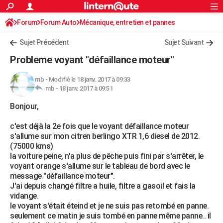
ACTUALITÉS
Forum
Forum Auto
Mécanique, entretien et pannes
Connexion
S'inscrire
Rechercher
Société
Education
Villes
Politique
Faits Divers
Monde
+
SPORT
Sujet Précédent
Sujet Suivant
Football
Cyclisme
Forum
Coupe du monde 2026
Tennis
Rugby
CULTURE
Probleme voyant "défaillance moteur"
TNT
Cinéma
Musique
Programme TV
Streaming
Sorties cinéma
+
FINANCE
mb
-
Modifié le 18 janv. 2017 à 09:33
mb -
18 janv. 2017 à 09:51
Impôts
Immobilier
Banque
Crédit
Retraite
Epargne
Risques naturels par ville
Assurance
AUTO
Bonjour,
Réserver un essai
Berlines
Forum auto
Essais
Citadines
SUV
+
HIGH-TECH
c'est déjà la 2e fois que le voyant défaillance moteur
Meilleur smartphone
Ordinateurs
Guide high-tech
Mobiles
Internet
Jeux vidéo
+
BRICOLAGE
s'allume sur mon citren berlingo XTR 1,6 diesel de 2012.
(75000 kms)
Aménagement intérieur
Cuisine
Jardinage
+
Forum
Extérieur
Salle de bains
Rangement
WEEK-END
la voiture peine, n'a plus de pêche puis fini par s'arrêter, le
voyant orange s'allume sur le tableau de bord avec le
Escapades
Expositions
Week-end nature
Guides de France
Patrimoine
Musées
+
LIFESTYLE
message "défaillance moteur".
J'ai depuis changé filtre a huile, filtre a gasoil et fais la
Bien-être
Mode
+
Art de vivre
Loisirs
Modes de vie
SANTE
vidange.
le voyant s'était éteind et je ne suis pas retombé en panne.
Guide de la santé
Médicaments
+
Alimentation
Maladies
Sommeil
VOYAGE
seulement ce matin je suis tombé en panne même panne.. il