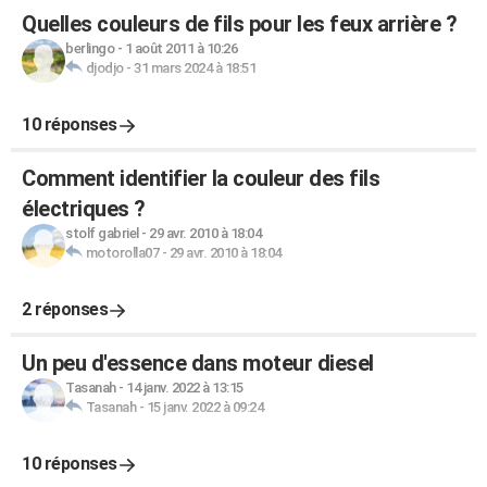
Quelles couleurs de fils pour les feux arrière ?
berlingo
-
1 août 2011 à 10:26
djodjo
-
31 mars 2024 à 18:51
10 réponses
Comment identifier la couleur des fils
électriques ?
stolf gabriel
-
29 avr. 2010 à 18:04
motorolla07
-
29 avr. 2010 à 18:04
2 réponses
Un peu d'essence dans moteur diesel
Tasanah
-
14 janv. 2022 à 13:15
Tasanah
-
15 janv. 2022 à 09:24
10 réponses