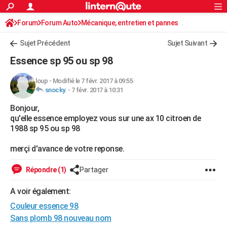
ACTUALITÉS
Forum
Forum Auto
Mécanique, entretien et pannes
Connexion
S'inscrire
Rechercher
Société
Education
Villes
Politique
Faits Divers
Monde
+
SPORT
Sujet Précédent
Sujet Suivant
Football
Cyclisme
Forum
Coupe du monde 2026
Tennis
Rugby
CULTURE
Essence sp 95 ou sp 98
TNT
Cinéma
Musique
Programme TV
Streaming
Sorties cinéma
+
FINANCE
loup
-
Modifié le 7 févr. 2017 à 09:55
snocky.
-
7 févr. 2017 à 10:31
Impôts
Immobilier
Banque
Crédit
Retraite
Epargne
Risques naturels par ville
Assurance
AUTO
Bonjour,
Réserver un essai
Berlines
Forum auto
Essais
Citadines
SUV
+
HIGH-TECH
qu'elle essence employez vous sur une ax 10 citroen de
1988 sp 95 ou sp 98
Meilleur smartphone
Ordinateurs
Guide high-tech
Mobiles
Internet
Jeux vidéo
+
BRICOLAGE
merçi d'avance de votre reponse.
Aménagement intérieur
Cuisine
Jardinage
+
Forum
Extérieur
Salle de bains
Rangement
WEEK-END
Répondre (1)
Partager
Escapades
Expositions
Week-end nature
Guides de France
Patrimoine
Musées
+
LIFESTYLE
A voir également:
Bien-être
Mode
+
Art de vivre
Loisirs
Modes de vie
SANTE
Couleur essence 98
Guide de la santé
Médicaments
+
Alimentation
Maladies
Sommeil
Sans plomb 98 nouveau nom
VOYAGE