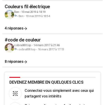
Couleurs fil électrique
Ben
-
10 mai 2019 à 18:19
Ben
-
10 mai 2019 à 18:54
4 réponses
#code de couleur
cobra88ttop
-
14 mars 2017 à 21:46
cobra88ttop
-
16 mars 2017 à 17:13
8 réponses
DEVENEZ MEMBRE EN QUELQUES CLICS
Connectez-vous simplement avec ceux qui
partagent vos intérêts