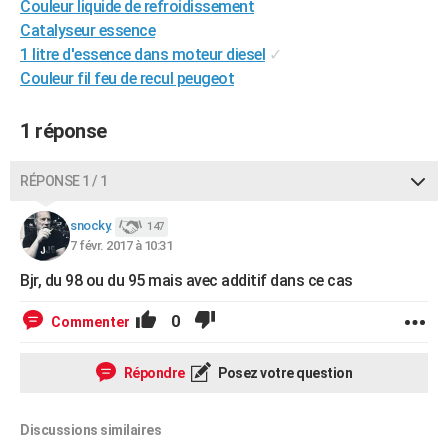
Couleur liquide de refroidissement
City break
Voyage de noces
Climat
Destinations
Voyage nature
Forum
+
PHOTO
Catalyseur essence
1 litre d'essence dans moteur diesel
✓
GUIDES D'ACHAT
Couleur fil feu de recul peugeot
BONS PLANS
1 réponse
CARTE DE VOEUX
Carte Bonne année
Carte Pâques
Carte de Noël
Carte Saint-Valentin
Carte d'anniversaire
RÉPONSE 1 / 1
DICTIONNAIRE
Biographies
Expressions
Dictionnaire
Citations
Proverbes
snocky.
PROGRAMME TV
147
7 févr. 2017 à 10:31
COPAINS D'AVANT
Bjr, du 98 ou du 95 mais avec additif dans ce cas
Se connecter
Collèges
Universités
Service militaire
S'inscrire
Lycées
Primaires
Entreprises
Avis de recherche
AVIS DE DÉCÈS
0
Commenter
FORUM
Répondre
Posez votre question
Lifestyle
Sport
Television
Cinema
Bricolage
Culture
Auto
Voyage
Discussions similaires