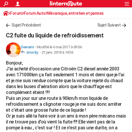
ACTUALITÉS
Forum
Forum Auto
Mécanique, entretien et pannes
Connexion
S'inscrire
Rechercher
Société
Education
Villes
Politique
Faits Divers
Monde
+
SPORT
Sujet Précédent
Sujet Suivant
Football
Cyclisme
Forum
Coupe du monde 2026
Tennis
Rugby
CULTURE
C2 fuite du liquide de refroidissement
TNT
Cinéma
Musique
Programme TV
Streaming
Sorties cinéma
+
FINANCE
Dewami
-
Modifié le 6 mai 2017 à 09:06
snocky.
-
21 janv. 2018 à 14:56
Impôts
Immobilier
Banque
Crédit
Retraite
Epargne
Risques naturels par ville
Assurance
AUTO
Bonjour,
Réserver un essai
Berlines
Forum auto
Essais
Citadines
SUV
+
HIGH-TECH
J'ai acheté d'occasion une Citroën C2 diesel année 2003
avec 171000km ça fait seulement 1 mois et demi que je l'ai
Meilleur smartphone
Ordinateurs
Guide high-tech
Mobiles
Internet
Jeux vidéo
+
BRICOLAGE
et je me suis rendue compte que la voiture rejeté du chaud
dans les buses d'aération alors que le chauffage est
Aménagement intérieur
Cuisine
Jardinage
+
Forum
Extérieur
Salle de bains
Rangement
WEEK-END
complément éteint !!!!
Puis un jour sur une route à 90km/h mon liquide de
Escapades
Expositions
Week-end nature
Guides de France
Patrimoine
Musées
+
LIFESTYLE
refroidissement a clignoter rouge je me suis donc arrêter
et c'était une grosse fuite de ce liquide !
Bien-être
Mode
+
Art de vivre
Loisirs
Modes de vie
SANTE
Or je suis allé la faire voir à un ami à mon père mécano mais
il ne trouve pas d'où vient la fuite !!!! Elle vient pas de la
Guide de la santé
Médicaments
+
Alimentation
Maladies
Sommeil
VOYAGE
pompe à eau , c'est sur ! Et ce n'est pas une durite, on a