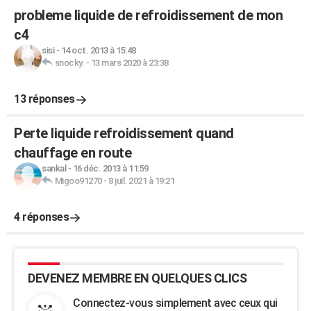
probleme liquide de refroidissement de mon
c4
sisi
-
14 oct. 2013 à 15:48
snocky.
-
13 mars 2020 à 23:38
13 réponses
Perte liquide refroidissement quand
chauffage en route
sankal
-
16 déc. 2013 à 11:59
Migoo91270
-
8 juil. 2021 à 19:21
4 réponses
DEVENEZ MEMBRE EN QUELQUES CLICS
Connectez-vous simplement avec ceux qui