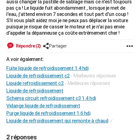
aussi changer la pastille de sablage mais ce n'est toujours
City break
Voyage de noces
Climat
Destinations
Voyage nature
Forum
+
pas ça ! Le liquide fuit abondamment , lorsque je met de
PHOTO
l'eau, j'attend environ 7 secondes et tout part d'un coup !
S'il vous plaît aidez moi je ne peux pas déplacer la voiture
GUIDES D'ACHAT
puisque je risque de casser le moteur et je n'ai pas envie
d'appeler la dépanneuse ça coûte extrêmement cher !
BONS PLANS
CARTE DE VOEUX
Répondre (2)
Partager
Carte Bonne année
Carte Pâques
Carte de Noël
Carte Saint-Valentin
Carte d'anniversaire
DICTIONNAIRE
A voir également:
Fuite liquide de refroidissement 1.4 hdi
Biographies
Expressions
Dictionnaire
Citations
Proverbes
PROGRAMME TV
Liquide de refroidissement c2
- Meilleures réponses
Liquide refroidissement c2
- Meilleures réponses
COPAINS D'AVANT
Liquide de refroidissement
Se connecter
Collèges
Universités
Service militaire
S'inscrire
Lycées
Primaires
Entreprises
Avis de recherche
AVIS DE DÉCÈS
Schema circuit refroidissement c3 1.4 hdi
Vidange liquide de refroidissement
FORUM
Purge liquide de refroidissement 1.6 hdi
Lifestyle
Sport
Television
Cinema
Bricolage
Culture
Auto
Voyage
Liquide de refroidissement qui remonte à chaud
✓
2 réponses