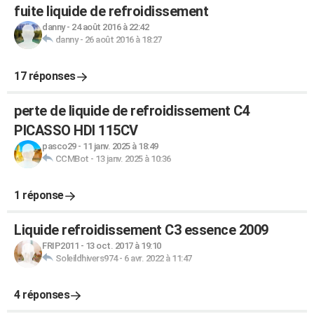
fuite liquide de refroidissement
danny
-
24 août 2016 à 22:42
danny
-
26 août 2016 à 18:27
17 réponses
perte de liquide de refroidissement C4
PICASSO HDI 115CV
pasco29
-
11 janv. 2025 à 18:49
CCMBot
-
13 janv. 2025 à 10:36
1 réponse
Liquide refroidissement C3 essence 2009
FRIP2011
-
13 oct. 2017 à 19:10
Soleildhivers974
-
6 avr. 2022 à 11:47
4 réponses