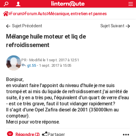
ACTUALITÉS
Forum
Forum Auto
Mécanique, entretien et pannes
Connexion
S'inscrire
Rechercher
Société
Education
Villes
Politique
Faits Divers
Monde
+
SPORT
Sujet Précédent
Sujet Suivant
Football
Cyclisme
Forum
Coupe du monde 2026
Tennis
Rugby
CULTURE
Mélange huile moteur et liq de
TNT
Cinéma
Musique
Programme TV
Streaming
Sorties cinéma
+
refroidissement
FINANCE
Impôts
Immobilier
Banque
Crédit
Retraite
Epargne
Risques naturels par ville
Assurance
AUTO
PR
-
Modifié le 1 sept. 2017 à 12:51
gt.55
-
1 sept. 2017 à 15:05
Réserver un essai
Berlines
Forum auto
Essais
Citadines
SUV
+
HIGH-TECH
Bonjour,
Meilleur smartphone
Ordinateurs
Guide high-tech
Mobiles
Internet
Jeux vidéo
+
BRICOLAGE
en voulant faire l'appoint du niveau d'huile je me suis
trompé et ai mis du liquide de refroidissement j'ai arrêté de
Aménagement intérieur
Cuisine
Jardinage
+
Forum
Extérieur
Salle de bains
Rangement
WEEK-END
suite, il y en a très peu, l'équivalent d'un quart de verre d'eau
- est ce très grave, faut il tout vidanger rapidement?
Escapades
Expositions
Week-end nature
Guides de France
Patrimoine
Musées
+
LIFESTYLE
Il s'agit d'une Opel Zafira diesel de 2001 (350000km au
compteur).
Bien-être
Mode
+
Art de vivre
Loisirs
Modes de vie
SANTE
Merci pour votre réponse.
Guide de la santé
Médicaments
+
Alimentation
Maladies
Sommeil
VOYAGE
Répondre (2)
Partager