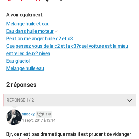
City break
Voyage de noces
Climat
Destinations
Voyage nature
Forum
+
PHOTO
A voir également:
GUIDES D'ACHAT
Melange huile et eau
Eau dans huile moteur
✓
BONS PLANS
Peut on mélanger huile c2 et c3
CARTE DE VOEUX
Que pensez vous de la c2 et la c3?quel voiture est la mieu
entre les deux? nivea
Carte Bonne année
Carte Pâques
Carte de Noël
Carte Saint-Valentin
Carte d'anniversaire
DICTIONNAIRE
Eau glaciol
Melange huile eau
Biographies
Expressions
Dictionnaire
Citations
Proverbes
PROGRAMME TV
COPAINS D'AVANT
2 réponses
Se connecter
Collèges
Universités
Service militaire
S'inscrire
Lycées
Primaires
Entreprises
Avis de recherche
AVIS DE DÉCÈS
RÉPONSE 1 / 2
FORUM
snocky.
143
Lifestyle
Sport
Television
Cinema
Bricolage
Culture
Auto
Voyage
1 sept. 2017 à 13:14
Bjr, ce n'est pas dramatique mais il est prudent de vidanger