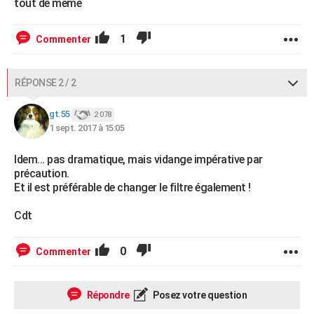
tout de même
1
Commenter
RÉPONSE 2 / 2
gt.55
2 078
1 sept. 2017 à 15:05
Idem... pas dramatique, mais vidange impérative par
précaution.
Et il est préférable de changer le filtre également !
Cdt
0
Commenter
Répondre
Posez votre question