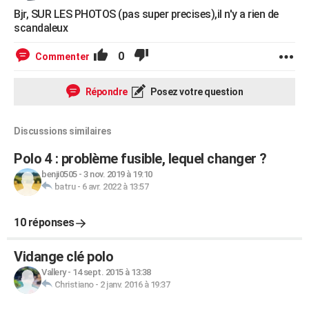
Bjr, SUR LES PHOTOS (pas super precises),il n'y a rien de
scandaleux
0
Commenter
Répondre
Posez votre question
Discussions similaires
Polo 4 : problème fusible, lequel changer ?
benji0505
-
3 nov. 2019 à 19:10
batru
-
6 avr. 2022 à 13:57
10 réponses
Vidange clé polo
Vallery
-
14 sept. 2015 à 13:38
Christiano
-
2 janv. 2016 à 19:37