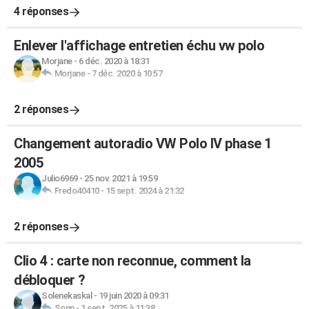
4 réponses
Enlever l'affichage entretien échu vw polo
Morjane
-
6 déc. 2020 à 18:31
Morjane
-
7 déc. 2020 à 10:57
2 réponses
Changement autoradio VW Polo IV phase 1
2005
Julio6969
-
25 nov. 2021 à 19:59
Fredo40410
-
15 sept. 2024 à 21:32
2 réponses
Clio 4 : carte non reconnue, comment la
débloquer ?
Solenekaskal
-
19 juin 2020 à 09:31
Sonn
-
1 sept. 2025 à 11:38