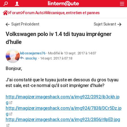
ACTUALITÉS
Forum
Forum Auto
Mécanique, entretien et pannes
Connexion
S'inscrire
Rechercher
Société
Education
Villes
Politique
Faits Divers
Monde
+
SPORT
Sujet Précédent
Sujet Suivant
Football
Cyclisme
Forum
Coupe du monde 2026
Tennis
Rugby
CULTURE
Volkswagen polo iv 1.4 tdi tuyau imprégner
TNT
Cinéma
Musique
Programme TV
Streaming
Sorties cinéma
+
d'huile
FINANCE
Impôts
Immobilier
Banque
Crédit
Retraite
Epargne
Risques naturels par ville
Assurance
AUTO
lebossejames76
-
Modifié le 13 sept. 2017 à 14:07
snocky.
-
14 sept. 2017 à 07:18
Réserver un essai
Berlines
Forum auto
Essais
Citadines
SUV
+
HIGH-TECH
Bonjour,
Meilleur smartphone
Ordinateurs
Guide high-tech
Mobiles
Internet
Jeux vidéo
+
BRICOLAGE
J'ai constaté que le tuyau juste en dessous du gros tuyau
est sale, est-ce normal qu'il soit imprégner d'huile?
Aménagement intérieur
Cuisine
Jardinage
+
Forum
Extérieur
Salle de bains
Rangement
WEEK-END
http://imagizer.imageshack.com/a/img922/2092/ib3ckh.jp
Escapades
Expositions
Week-end nature
Guides de France
Patrimoine
Musées
+
LIFESTYLE
g
http://imagizer.imageshack.com/a/img924/7838/DCr5Dz.jp
Bien-être
Mode
+
Art de vivre
Loisirs
Modes de vie
SANTE
g
http://imagizer.imageshack.com/a/img923/2856/rIlpED.jpg
Guide de la santé
Médicaments
+
Alimentation
Maladies
Sommeil
VOYAGE