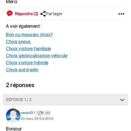
Merci
City break
Voyage de noces
Climat
Destinations
Voyage nature
Forum
+
PHOTO
Répondre (2)
Partager
GUIDES D'ACHAT
A voir également:
BONS PLANS
Bon ou mauvais choix?
Choix pneus
CARTE DE VOEUX
Choix voiture familiale
Carte Bonne année
Carte Pâques
Carte de Noël
Carte Saint-Valentin
Carte d'anniversaire
DICTIONNAIRE
Choix géolocalisation véhicule
Choix voiture hybride
Biographies
Expressions
Dictionnaire
Citations
Proverbes
PROGRAMME TV
Choix autoradio
COPAINS D'AVANT
2 réponses
Se connecter
Collèges
Universités
Service militaire
S'inscrire
Lycées
Primaires
Entreprises
Avis de recherche
AVIS DE DÉCÈS
RÉPONSE 1 / 2
FORUM
Lifestyle
Sport
Television
Cinema
Bricolage
Culture
Auto
Voyage
renard31
230
23 mars 2018 à 09:03
Bonjour