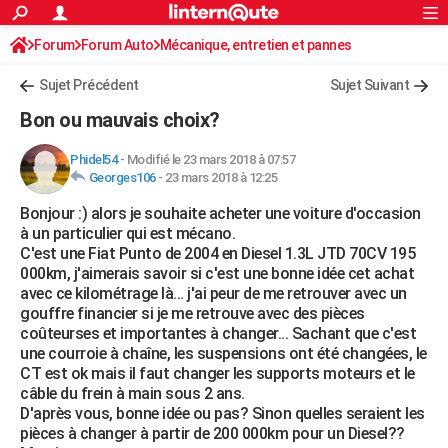
ACTUALITÉS
Forum
Forum Auto
Mécanique, entretien et pannes
Connexion
S'inscrire
Rechercher
Société
Education
Villes
Politique
Faits Divers
Monde
+
SPORT
Sujet Précédent
Sujet Suivant
Football
Cyclisme
Forum
Coupe du monde 2026
Tennis
Rugby
CULTURE
Bon ou mauvais choix?
TNT
Cinéma
Musique
Programme TV
Streaming
Sorties cinéma
+
FINANCE
Phidel54
-
Modifié le 23 mars 2018 à 07:57
Georges106
-
23 mars 2018 à 12:25
Impôts
Immobilier
Banque
Crédit
Retraite
Epargne
Risques naturels par ville
Assurance
AUTO
Bonjour :) alors je souhaite acheter une voiture d'occasion
Réserver un essai
Berlines
Forum auto
Essais
Citadines
SUV
+
HIGH-TECH
à un particulier qui est mécano.
C'est une Fiat Punto de 2004 en Diesel 1.3L JTD 70CV 195
Meilleur smartphone
Ordinateurs
Guide high-tech
Mobiles
Internet
Jeux vidéo
+
BRICOLAGE
000km, j'aimerais savoir si c'est une bonne idée cet achat
avec ce kilométrage là... j'ai peur de me retrouver avec un
Aménagement intérieur
Cuisine
Jardinage
+
Forum
Extérieur
Salle de bains
Rangement
WEEK-END
gouffre financier si je me retrouve avec des pièces
coûteurses et importantes à changer... Sachant que c'est
Escapades
Expositions
Week-end nature
Guides de France
Patrimoine
Musées
+
LIFESTYLE
une courroie à chaîne, les suspensions ont été changées, le
CT est ok mais il faut changer les supports moteurs et le
Bien-être
Mode
+
Art de vivre
Loisirs
Modes de vie
SANTE
câble du frein à main sous 2 ans.
D'après vous, bonne idée ou pas? Sinon quelles seraient les
Guide de la santé
Médicaments
+
Alimentation
Maladies
Sommeil
VOYAGE
pièces à changer à partir de 200 000km pour un Diesel??