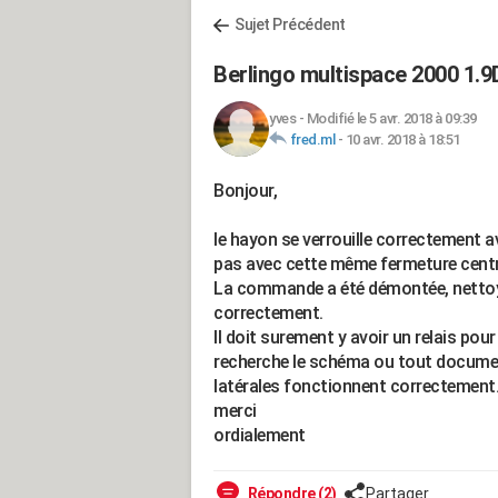
Sujet Précédent
Berlingo multispace 2000 1.9
yves
-
Modifié le 5 avr. 2018 à 09:39
fred.ml
-
10 avr. 2018 à 18:51
Bonjour,
le hayon se verrouille correctement a
pas avec cette même fermeture centr
La commande a été démontée, nettoyée
correctement.
Il doit surement y avoir un relais po
recherche le schéma ou tout documen
latérales fonctionnent correctement
merci
ordialement
Répondre (2)
Partager