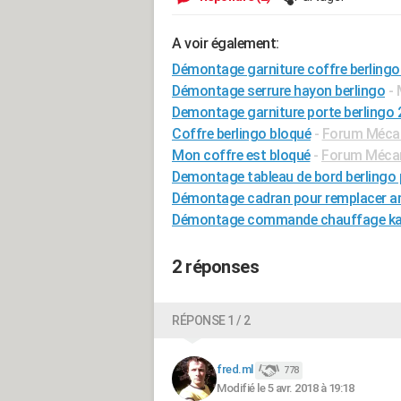
A voir également:
Démontage garniture coffre berlingo
Démontage serrure hayon berlingo
- 
Demontage garniture porte berlingo 
Coffre berlingo bloqué
-
Forum Mécani
Mon coffre est bloqué
-
Forum Mécani
Demontage tableau de bord berlingo 
Démontage cadran pour remplacer 
Démontage commande chauffage k
2 réponses
RÉPONSE 1 / 2
fred.ml
778
Modifié le 5 avr. 2018 à 19:18