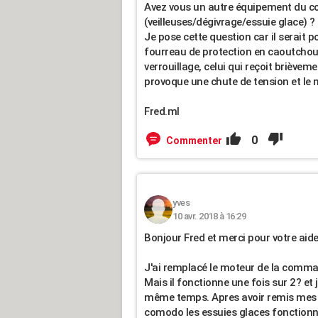
Avez vous un autre équipement du co
(veilleuses/dégivrage/essuie glace) ?
Je pose cette question car il serait 
fourreau de protection en caoutchouc e
verrouillage, celui qui reçoit brièveme
provoque une chute de tension et le m
Fred.ml
0
Commenter
yves
10 avr. 2018 à 16:29
Bonjour Fred et merci pour votre aide
J'ai remplacé le moteur de la comman
Mais il fonctionne une fois sur 2? et 
même temps. Apres avoir remis mes e
comodo les essuies glaces fonctionn