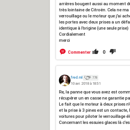
arrières bougent aussi au moment du
très lointaine de Citroën. Cela ne ma g
verrouillage ou le moteur que j'ai ach
les portes avec deux prises a un défa
identique à l'origine (une seule prise)
Cordialement
merci
0
Commenter
fred.ml
778
10 avr. 2018 à 18:51
Re, la panne que vous avez est comm
récupérer un en casse ne garantie pa
Le fait que le moteur à deux prises n'
et la prise à 3 pines est un contacte, 
voitures pour piloter le verrouillage é
Concernant les essuies glaces là c'est