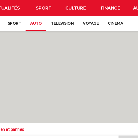
TUALITÉS
SPORT
CULTURE
FINANCE
A
SPORT
AUTO
TELEVISION
VOYAGE
CINEMA
ien et pannes