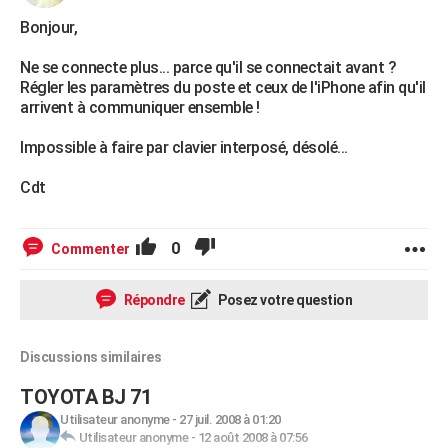
City break
Voyage de noces
Climat
Destinations
Voyage nature
Forum
+
PHOTO
Bonjour,
GUIDES D'ACHAT
Ne se connecte plus... parce qu'il se connectait avant ?
Régler les paramètres du poste et ceux de l'iPhone afin qu'il
BONS PLANS
arrivent à communiquer ensemble !
CARTE DE VOEUX
Impossible à faire par clavier interposé, désolé...
Carte Bonne année
Carte Pâques
Carte de Noël
Carte Saint-Valentin
Carte d'anniversaire
DICTIONNAIRE
Cdt
Biographies
Expressions
Dictionnaire
Citations
Proverbes
PROGRAMME TV
0
Commenter
COPAINS D'AVANT
Répondre
Posez votre question
Se connecter
Collèges
Universités
Service militaire
S'inscrire
Lycées
Primaires
Entreprises
Avis de recherche
AVIS DE DÉCÈS
FORUM
Discussions similaires
Lifestyle
Sport
Television
Cinema
Bricolage
Culture
Auto
Voyage
TOYOTA BJ 71
Utilisateur anonyme
-
27 juil. 2008 à 01:20
Utilisateur anonyme
-
12 août 2008 à 07:56