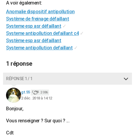
A voir également:
City break
Voyage de noces
Climat
Destinations
Voyage nature
Forum
+
PHOTO
Anomalie dispositif antipollution
Système de freinage défaillant
GUIDES D'ACHAT
Systeme esp asr défaillant
✓
BONS PLANS
Systeme antipollution defaillant c4
✓
Système esp asr défaillant
CARTE DE VOEUX
Systeme antipollution defaillant
✓
Carte Bonne année
Carte Pâques
Carte de Noël
Carte Saint-Valentin
Carte d'anniversaire
DICTIONNAIRE
1 réponse
Biographies
Expressions
Dictionnaire
Citations
Proverbes
PROGRAMME TV
RÉPONSE 1 / 1
COPAINS D'AVANT
Se connecter
Collèges
Universités
Service militaire
S'inscrire
Lycées
Primaires
Entreprises
Avis de recherche
gt.55
2 086
AVIS DE DÉCÈS
2 déc. 2018 à 14:12
FORUM
Bonjour,
Lifestyle
Sport
Television
Cinema
Bricolage
Culture
Auto
Voyage
Vous renseigner ? Sur quoi ? ...
Cdt