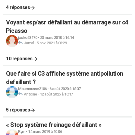
4 réponses
Voyant esp/asr défaillant au démarrage sur c4
Picasso
jacko53170
-
23 mars 2018 à 16:14
Jamal
-
5 nov. 2021 à 08:29
10 réponses
Que faire si C3 affiche système antipollution
defaillant ?
Moumousse2106
-
6 août 2020 à 18:37
Antoine
-
12 août 2025 à 16:17
5 réponses
« Stop système freinage défaillant »
Rym
-
14 mars 2019 à 10:06