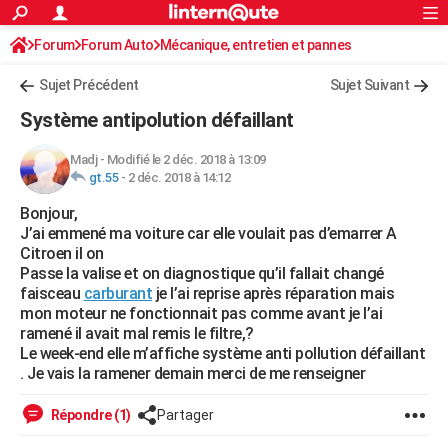
ACTUALITÉS
Forum
Forum Auto
Mécanique, entretien et pannes
Connexion
S'inscrire
Rechercher
Société
Education
Villes
Politique
Faits Divers
Monde
+
SPORT
Sujet Précédent
Sujet Suivant
Football
Cyclisme
Forum
Coupe du monde 2026
Tennis
Rugby
CULTURE
Système antipolution défaillant
TNT
Cinéma
Musique
Programme TV
Streaming
Sorties cinéma
+
FINANCE
Madj
-
Modifié le 2 déc. 2018 à 13:09
gt.55
-
2 déc. 2018 à 14:12
Impôts
Immobilier
Banque
Crédit
Retraite
Epargne
Risques naturels par ville
Assurance
AUTO
Bonjour,
Réserver un essai
Berlines
Forum auto
Essais
Citadines
SUV
+
HIGH-TECH
J’ai emmené ma voiture car elle voulait pas d’emarrer A
Citroen il on
Meilleur smartphone
Ordinateurs
Guide high-tech
Mobiles
Internet
Jeux vidéo
+
BRICOLAGE
Passe la valise et on diagnostique qu’il fallait changé
faisceau
carburant
je l’ai reprise après réparation mais
Aménagement intérieur
Cuisine
Jardinage
+
Forum
Extérieur
Salle de bains
Rangement
WEEK-END
mon moteur ne fonctionnait pas comme avant je l’ai
ramené il avait mal remis le filtre,?
Escapades
Expositions
Week-end nature
Guides de France
Patrimoine
Musées
+
LIFESTYLE
Le week-end elle m’affiche système anti pollution défaillant
. Je vais la ramener demain merci de me renseigner
Bien-être
Mode
+
Art de vivre
Loisirs
Modes de vie
SANTE
Répondre (1)
Partager
Guide de la santé
Médicaments
+
Alimentation
Maladies
Sommeil
VOYAGE