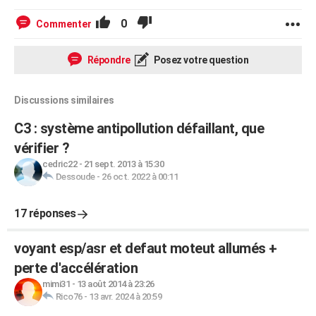
0
Commenter
Répondre
Posez votre question
Discussions similaires
C3 : système antipollution défaillant, que
vérifier ?
cedric22
-
21 sept. 2013 à 15:30
Dessoude
-
26 oct. 2022 à 00:11
17 réponses
voyant esp/asr et defaut moteut allumés +
perte d'accélération
mimi31
-
13 août 2014 à 23:26
Rico76
-
13 avr. 2024 à 20:59