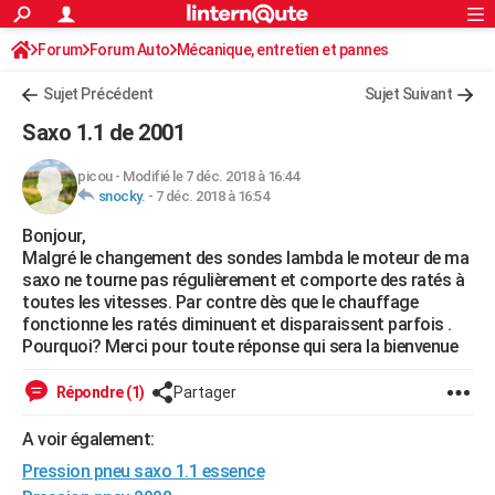
ACTUALITÉS
Forum
Forum Auto
Mécanique, entretien et pannes
Connexion
S'inscrire
Rechercher
Société
Education
Villes
Politique
Faits Divers
Monde
+
SPORT
Sujet Précédent
Sujet Suivant
Football
Cyclisme
Forum
Coupe du monde 2026
Tennis
Rugby
CULTURE
Saxo 1.1 de 2001
TNT
Cinéma
Musique
Programme TV
Streaming
Sorties cinéma
+
FINANCE
picou
-
Modifié le 7 déc. 2018 à 16:44
snocky.
-
7 déc. 2018 à 16:54
Impôts
Immobilier
Banque
Crédit
Retraite
Epargne
Risques naturels par ville
Assurance
AUTO
Bonjour,
Réserver un essai
Berlines
Forum auto
Essais
Citadines
SUV
+
HIGH-TECH
Malgré le changement des sondes lambda le moteur de ma
saxo ne tourne pas régulièrement et comporte des ratés à
Meilleur smartphone
Ordinateurs
Guide high-tech
Mobiles
Internet
Jeux vidéo
+
BRICOLAGE
toutes les vitesses. Par contre dès que le chauffage
fonctionne les ratés diminuent et disparaissent parfois .
Aménagement intérieur
Cuisine
Jardinage
+
Forum
Extérieur
Salle de bains
Rangement
WEEK-END
Pourquoi? Merci pour toute réponse qui sera la bienvenue
Escapades
Expositions
Week-end nature
Guides de France
Patrimoine
Musées
+
LIFESTYLE
Répondre (1)
Partager
Bien-être
Mode
+
Art de vivre
Loisirs
Modes de vie
SANTE
A voir également:
Pression pneu saxo 1.1 essence
Guide de la santé
Médicaments
+
Alimentation
Maladies
Sommeil
VOYAGE