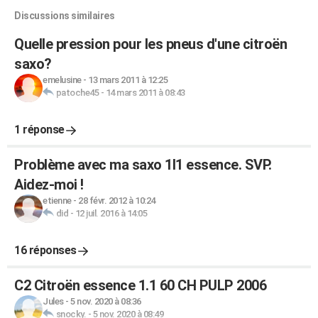
Discussions similaires
Quelle pression pour les pneus d'une citroën
saxo?
emelusine
-
13 mars 2011 à 12:25
patoche45
-
14 mars 2011 à 08:43
1 réponse
Problème avec ma saxo 1l1 essence. SVP.
Aidez-moi !
etienne
-
28 févr. 2012 à 10:24
did
-
12 juil. 2016 à 14:05
16 réponses
C2 Citroën essence 1.1 60 CH PULP 2006
Jules
-
5 nov. 2020 à 08:36
snocky.
-
5 nov. 2020 à 08:49