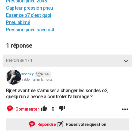
Pression pneu 2008
City break
Voyage de noces
Climat
Destinations
Voyage nature
Forum
+
PHOTO
Capteur pression pneu
Essence b7 c'est quoi
GUIDES D'ACHAT
Pneu abîmé
Pression pneu scenic 4
BONS PLANS
CARTE DE VOEUX
1 réponse
Carte Bonne année
Carte Pâques
Carte de Noël
Carte Saint-Valentin
Carte d'anniversaire
DICTIONNAIRE
RÉPONSE 1 / 1
Biographies
Expressions
Dictionnaire
Citations
Proverbes
PROGRAMME TV
snocky.
147
7 déc. 2018 à 16:54
COPAINS D'AVANT
Bjr,et avant de s'amuser a changer les sondes o2,
Se connecter
Collèges
Universités
Service militaire
S'inscrire
Lycées
Primaires
Entreprises
Avis de recherche
AVIS DE DÉCÈS
quelqu'un a pensé a contrôler l'allumage ?
FORUM
0
Commenter
Lifestyle
Sport
Television
Cinema
Bricolage
Culture
Auto
Voyage
Répondre
Posez votre question