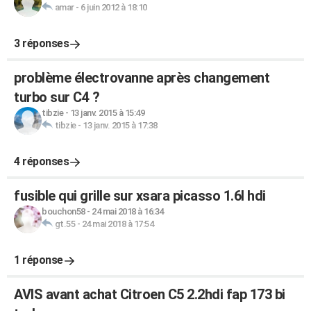
amar
-
6 juin 2012 à 18:10
3 réponses
problème électrovanne après changement
turbo sur C4 ?
tibzie
-
13 janv. 2015 à 15:49
tibzie
-
13 janv. 2015 à 17:38
4 réponses
fusible qui grille sur xsara picasso 1.6l hdi
bouchon58
-
24 mai 2018 à 16:34
gt.55
-
24 mai 2018 à 17:54
1 réponse
AVIS avant achat Citroen C5 2.2hdi fap 173 bi