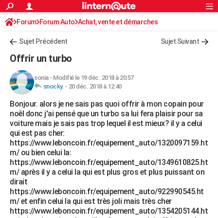
ACTUALITÉS
Forum
Forum Auto
Achat, vente et démarches
Connexion
S'inscrire
Rechercher
Société
Education
Villes
Politique
Faits Divers
Monde
+
SPORT
Sujet Précédent
Sujet Suivant
Football
Cyclisme
Forum
Coupe du monde 2026
Tennis
Rugby
CULTURE
Offrir un turbo
TNT
Cinéma
Musique
Programme TV
Streaming
Sorties cinéma
+
FINANCE
sonia
-
Modifié le 19 déc. 2018 à 20:57
snocky.
-
20 déc. 2018 à 12:40
Impôts
Immobilier
Banque
Crédit
Retraite
Epargne
Risques naturels par ville
Assurance
AUTO
Bonjour. alors je ne sais pas quoi offrir à mon copain pour
Réserver un essai
Berlines
Forum auto
Essais
Citadines
SUV
+
HIGH-TECH
noêl donc j'ai pensé que un turbo sa lui fera plaisir pour sa
voiture mais je sais pas trop lequel il est mieux? il y a celui
Meilleur smartphone
Ordinateurs
Guide high-tech
Mobiles
Internet
Jeux vidéo
+
BRICOLAGE
qui est pas cher:
https://www.leboncoin.fr/equipement_auto/1320097159.ht
Aménagement intérieur
Cuisine
Jardinage
+
Forum
Extérieur
Salle de bains
Rangement
WEEK-END
m/ ou bien celui la:
https://www.leboncoin.fr/equipement_auto/1349610825.ht
Escapades
Expositions
Week-end nature
Guides de France
Patrimoine
Musées
+
LIFESTYLE
m/ après il y a celui la qui est plus gros et plus puissant on
dirait
Bien-être
Mode
+
Art de vivre
Loisirs
Modes de vie
SANTE
https://www.leboncoin.fr/equipement_auto/922990545.ht
m/ et enfin celui la qui est très joli mais très cher
Guide de la santé
Médicaments
+
Alimentation
Maladies
Sommeil
VOYAGE
https://www.leboncoin.fr/equipement_auto/1354205144.ht