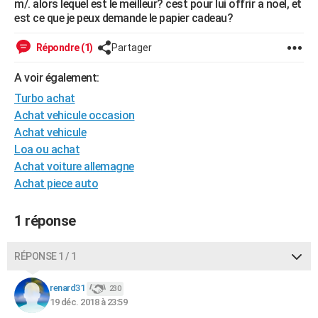
m/. alors lequel est le meilleur? cest pour lui offrir a noel, et
City break
Voyage de noces
Climat
Destinations
Voyage nature
Forum
+
est ce que je peux demande le papier cadeau?
PHOTO
GUIDES D'ACHAT
Répondre (1)
Partager
BONS PLANS
A voir également:
Turbo achat
CARTE DE VOEUX
Achat vehicule occasion
Carte Bonne année
Carte Pâques
Carte de Noël
Carte Saint-Valentin
Carte d'anniversaire
Achat vehicule
DICTIONNAIRE
Loa ou achat
Biographies
Expressions
Dictionnaire
Citations
Proverbes
PROGRAMME TV
Achat voiture allemagne
Achat piece auto
COPAINS D'AVANT
Se connecter
Collèges
Universités
Service militaire
S'inscrire
Lycées
Primaires
Entreprises
Avis de recherche
1 réponse
AVIS DE DÉCÈS
FORUM
RÉPONSE 1 / 1
Lifestyle
Sport
Television
Cinema
Bricolage
Culture
Auto
Voyage
renard31
230
19 déc. 2018 à 23:59