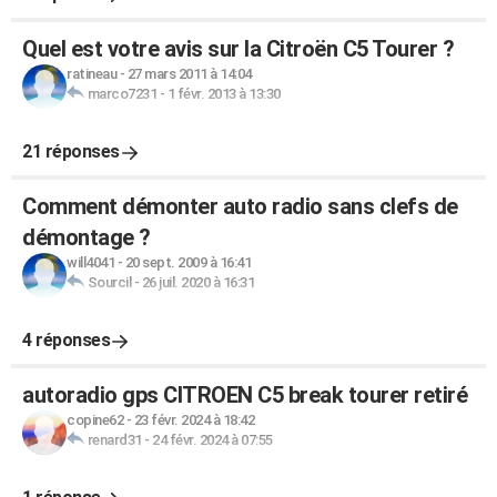
Quel est votre avis sur la Citroën C5 Tourer ?
ratineau
-
27 mars 2011 à 14:04
marco7231
-
1 févr. 2013 à 13:30
21 réponses
Comment démonter auto radio sans clefs de
démontage ?
will4041
-
20 sept. 2009 à 16:41
Sourcil
-
26 juil. 2020 à 16:31
4 réponses
autoradio gps CITROEN C5 break tourer retiré
copine62
-
23 févr. 2024 à 18:42
renard31
-
24 févr. 2024 à 07:55