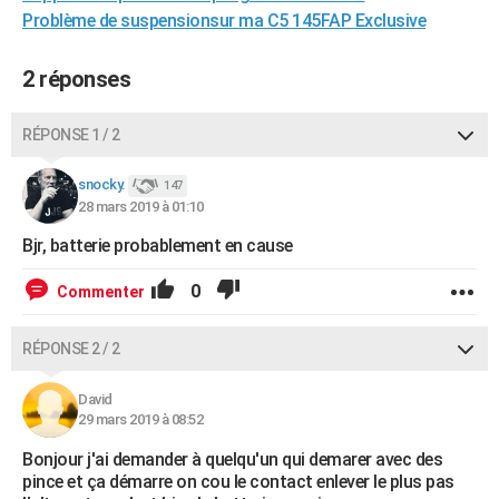
Problème de suspensionsur ma C5 145FAP Exclusive
City break
Voyage de noces
Climat
Destinations
Voyage nature
Forum
+
PHOTO
GUIDES D'ACHAT
2 réponses
BONS PLANS
RÉPONSE 1 / 2
CARTE DE VOEUX
snocky.
147
Carte Bonne année
Carte Pâques
Carte de Noël
Carte Saint-Valentin
Carte d'anniversaire
DICTIONNAIRE
28 mars 2019 à 01:10
Bjr, batterie probablement en cause
Biographies
Expressions
Dictionnaire
Citations
Proverbes
PROGRAMME TV
0
Commenter
COPAINS D'AVANT
Se connecter
Collèges
Universités
Service militaire
S'inscrire
Lycées
Primaires
Entreprises
Avis de recherche
AVIS DE DÉCÈS
RÉPONSE 2 / 2
FORUM
David
29 mars 2019 à 08:52
Lifestyle
Sport
Television
Cinema
Bricolage
Culture
Auto
Voyage
Bonjour j'ai demander à quelqu'un qui demarer avec des
pince et ça démarre on cou le contact enlever le plus pas