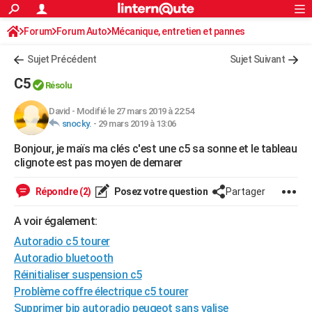
ACTUALITÉS
Forum
Forum Auto
Mécanique, entretien et pannes
Connexion
S'inscrire
Rechercher
Société
Education
Villes
Politique
Faits Divers
Monde
+
SPORT
Sujet Précédent
Sujet Suivant
Football
Cyclisme
Forum
Coupe du monde 2026
Tennis
Rugby
CULTURE
C5
Résolu
TNT
Cinéma
Musique
Programme TV
Streaming
Sorties cinéma
+
FINANCE
David
-
Modifié le 27 mars 2019 à 22:54
snocky.
-
29 mars 2019 à 13:06
Impôts
Immobilier
Banque
Crédit
Retraite
Epargne
Risques naturels par ville
Assurance
AUTO
Bonjour, je maïs ma clés c'est une c5 sa sonne et le tableau
Réserver un essai
Berlines
Forum auto
Essais
Citadines
SUV
+
HIGH-TECH
clignote est pas moyen de demarer
Meilleur smartphone
Ordinateurs
Guide high-tech
Mobiles
Internet
Jeux vidéo
+
BRICOLAGE
Répondre (2)
Posez votre question
Partager
Aménagement intérieur
Cuisine
Jardinage
+
Forum
Extérieur
Salle de bains
Rangement
WEEK-END
A voir également:
Escapades
Expositions
Week-end nature
Guides de France
Patrimoine
Musées
+
Autoradio c5 tourer
LIFESTYLE
Autoradio bluetooth
Bien-être
Mode
+
Art de vivre
Loisirs
Modes de vie
SANTE
Réinitialiser suspension c5
Problème coffre électrique c5 tourer
Guide de la santé
Médicaments
+
Alimentation
Maladies
Sommeil
VOYAGE
Supprimer bip autoradio peugeot sans valise