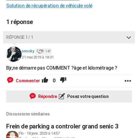
Solution de récupération de véhicule volé
City break
Voyage de noces
Climat
Destinations
Voyage nature
Forum
+
PHOTO
GUIDES D'ACHAT
1 réponse
BONS PLANS
RÉPONSE 1 / 1
CARTE DE VOEUX
snocky.
147
Carte Bonne année
Carte Pâques
Carte de Noël
Carte Saint-Valentin
Carte d'anniversaire
DICTIONNAIRE
21 mai 2019 à 18:31
Bjr,ne démarre pas COMMENT ?âge et kilométrage ?
Biographies
Expressions
Dictionnaire
Citations
Proverbes
PROGRAMME TV
0
Commenter
COPAINS D'AVANT
Se connecter
Collèges
Universités
Service militaire
S'inscrire
Lycées
Primaires
Entreprises
Avis de recherche
AVIS DE DÉCÈS
Répondre
Posez votre question
FORUM
Discussions similaires
Lifestyle
Sport
Television
Cinema
Bricolage
Culture
Auto
Voyage
Frein de parking a controler grand senic 3
Flo
-
18 janv. 2023 à 14:57