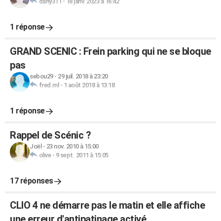
dany311
-
18 janv. 2023 à 16:42
1 réponse
GRAND SCENIC : Frein parking qui ne se bloque
pas
sebou29
-
29 juil. 2018 à 23:20
fred.ml
-
1 août 2018 à 13:18
1 réponse
Rappel de Scénic ?
Joël
-
23 nov. 2010 à 15:00
olive
-
9 sept. 2011 à 15:05
17 réponses
CLIO 4 ne démarre pas le matin et elle affiche
une erreur d'antipatinage activé