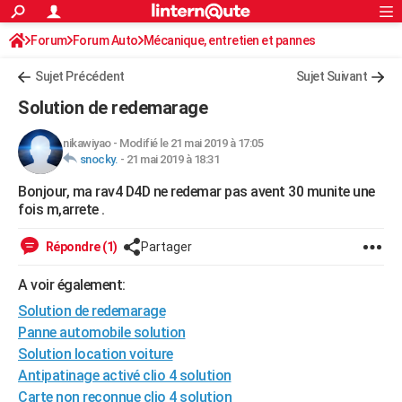
ACTUALITÉS
Forum
Forum Auto
Mécanique, entretien et pannes
Connexion
S'inscrire
Rechercher
Société
Education
Villes
Politique
Faits Divers
Monde
+
SPORT
Sujet Précédent
Sujet Suivant
Football
Cyclisme
Forum
Coupe du monde 2026
Tennis
Rugby
CULTURE
Solution de redemarage
TNT
Cinéma
Musique
Programme TV
Streaming
Sorties cinéma
+
FINANCE
nikawiyao
-
Modifié le 21 mai 2019 à 17:05
snocky.
-
21 mai 2019 à 18:31
Impôts
Immobilier
Banque
Crédit
Retraite
Epargne
Risques naturels par ville
Assurance
AUTO
Bonjour, ma rav4 D4D ne redemar pas avent 30 munite une
Réserver un essai
Berlines
Forum auto
Essais
Citadines
SUV
+
HIGH-TECH
fois m,arrete .
Meilleur smartphone
Ordinateurs
Guide high-tech
Mobiles
Internet
Jeux vidéo
+
BRICOLAGE
Répondre (1)
Partager
Aménagement intérieur
Cuisine
Jardinage
+
Forum
Extérieur
Salle de bains
Rangement
WEEK-END
A voir également:
Escapades
Expositions
Week-end nature
Guides de France
Patrimoine
Musées
+
Solution de redemarage
LIFESTYLE
Panne automobile solution
Bien-être
Mode
+
Art de vivre
Loisirs
Modes de vie
SANTE
Solution location voiture
Antipatinage activé clio 4 solution
Guide de la santé
Médicaments
+
Alimentation
Maladies
Sommeil
VOYAGE
Carte non reconnue clio 4 solution