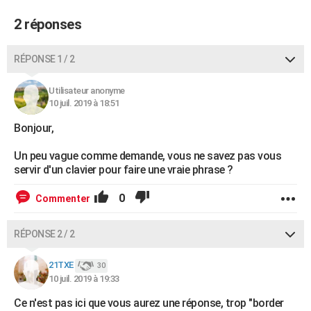
City break
Voyage de noces
Climat
Destinations
Voyage nature
Forum
+
PHOTO
2 réponses
GUIDES D'ACHAT
RÉPONSE 1 / 2
BONS PLANS
Utilisateur anonyme
CARTE DE VOEUX
10 juil. 2019 à 18:51
Carte Bonne année
Carte Pâques
Carte de Noël
Carte Saint-Valentin
Carte d'anniversaire
Bonjour,
DICTIONNAIRE
Biographies
Expressions
Dictionnaire
Citations
Proverbes
Un peu vague comme demande, vous ne savez pas vous
PROGRAMME TV
servir d'un clavier pour faire une vraie phrase ?
COPAINS D'AVANT
0
Commenter
Se connecter
Collèges
Universités
Service militaire
S'inscrire
Lycées
Primaires
Entreprises
Avis de recherche
AVIS DE DÉCÈS
RÉPONSE 2 / 2
FORUM
21TXE
30
Lifestyle
Sport
Television
Cinema
Bricolage
Culture
Auto
Voyage
10 juil. 2019 à 19:33
Ce n'est pas ici que vous aurez une réponse, trop "border