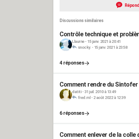
Répond
Discussions similaires
Contrôle technique et problè
Llaurne
-
15 janv. 2021 à 20:41
snocky.
-
15 janv. 2021 à 23:58
4 réponses
Comment rendre du Sintofer p
datiti
-
31 juil. 2010 à 13:49
fred.ml
-
2 août 2022 à 12:39
6 réponses
Comment enlever de la colle 