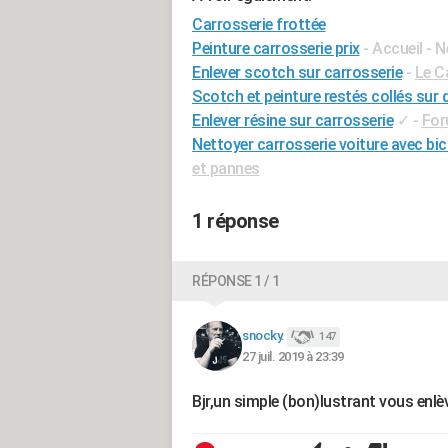
Carrosserie frottée
Peinture carrosserie prix
- Accueil - 
Enlever scotch sur carrosserie
-
Le C
Scotch et peinture restés collés sur
Enlever résine sur carrosserie
✓
-
For
Nettoyer carrosserie voiture avec bi
et pannes
1 réponse
RÉPONSE 1 / 1
snocky.
147
27 juil. 2019 à 23:39
Bjr,un simple (bon)lustrant vous enlè