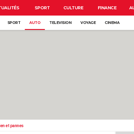
TUALITÉS
SPORT
CULTURE
FINANCE
A
SPORT
AUTO
TELEVISION
VOYAGE
CINEMA
ien et pannes