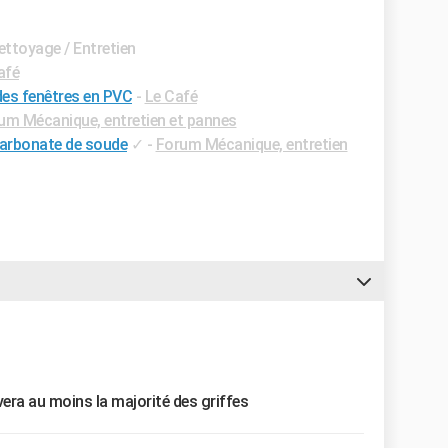
Nettoyage / Entretien
afé
 des fenêtres en PVC
-
Le Café
um Mécanique, entretien et pannes
carbonate de soude
✓
-
Forum Mécanique, entretien
vera au moins la majorité des griffes