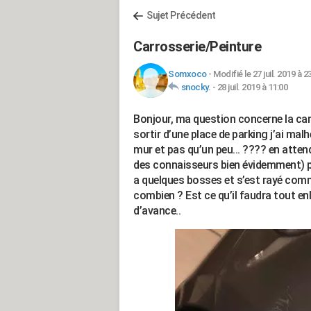
Sujet Précédent
Carrosserie/Peinture
Somxoco
-
Modifié le 27 juil. 2019 à 2
snocky.
-
28 juil. 2019 à 11:00
Bonjour, ma question concerne la carro
sortir d’une place de parking j’ai mal
mur et pas qu’un peu... ???? en attenda
des connaisseurs bien évidemment) pou
a quelques bosses et s’est rayé comme
combien ? Est ce qu’il faudra tout en
d’avance..