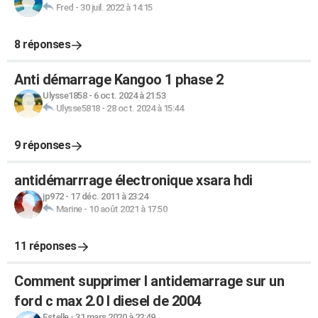
Fred
-
30 juil. 2022 à 14:15
8 réponses
Anti démarrage Kangoo 1 phase 2
Ulysse1858
-
6 oct. 2024 à 21:53
Ulysse5818
-
28 oct. 2024 à 15:44
9 réponses
antidémarrrage électronique xsara hdi
jp972
-
17 déc. 2011 à 23:24
Marine
-
10 août 2021 à 17:50
11 réponses
Comment supprimer l antidemarrage sur un
ford c max 2.0 l diesel de 2004
Estelle
-
31 mars 2020 à 22:49