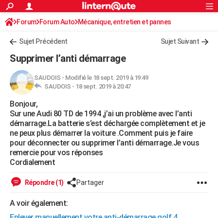
ACTUALITÉS
Forum
Forum Auto
Mécanique, entretien et pannes
Connexion
S'inscrire
Rechercher
Société
Education
Villes
Politique
Faits Divers
Monde
+
SPORT
Sujet Précédent
Sujet Suivant
Football
Cyclisme
Forum
Coupe du monde 2026
Tennis
Rugby
CULTURE
Supprimer l’anti démarrage
TNT
Cinéma
Musique
Programme TV
Streaming
Sorties cinéma
+
FINANCE
SAUDOIS
-
Modifié le 18 sept. 2019 à 19:49
SAUDOIS -
18 sept. 2019 à 20:47
Impôts
Immobilier
Banque
Crédit
Retraite
Epargne
Risques naturels par ville
Assurance
AUTO
Bonjour,
Réserver un essai
Berlines
Forum auto
Essais
Citadines
SUV
+
HIGH-TECH
Sur une Audi 80 TD de 1994 ,j’ai un problème avec l’anti
démarrage.La batterie s’est déchargée complètement et je
Meilleur smartphone
Ordinateurs
Guide high-tech
Mobiles
Internet
Jeux vidéo
+
BRICOLAGE
ne peux plus démarrer la voiture .Comment puis je faire
pour déconnecter ou supprimer l’anti démarrage.Je vous
Aménagement intérieur
Cuisine
Jardinage
+
Forum
Extérieur
Salle de bains
Rangement
WEEK-END
remercie pour vos réponses
Cordialement
Escapades
Expositions
Week-end nature
Guides de France
Patrimoine
Musées
+
LIFESTYLE
Répondre (1)
Partager
Bien-être
Mode
+
Art de vivre
Loisirs
Modes de vie
SANTE
A voir également:
Guide de la santé
Médicaments
+
Alimentation
Maladies
Sommeil
VOYAGE
Enlever manuellement votre anti-démarrage golf 4