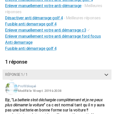
City break
Voyage de noces
Climat
Destinations
Voyage nature
Forum
+
Enlever manuellement votre anti-démarrage
- Meilleures
PHOTO
réponses
GUIDES D'ACHAT
Désactiver anti démarrage golf 4
- Meilleures réponses
Fusible anti demarrage golf 4
BONS PLANS
Enlever manuellement votre anti démarrage c3
✓
Enlever manuellement votre anti démarrage ford focus
CARTE DE VOEUX
Anti demarrage
Carte Bonne année
Carte Pâques
Carte de Noël
Carte Saint-Valentin
Carte d'anniversaire
DICTIONNAIRE
Fusible anti démarrage golf 4
Biographies
Expressions
Dictionnaire
Citations
Proverbes
PROGRAMME TV
1 réponse
COPAINS D'AVANT
RÉPONSE 1 / 1
Se connecter
Collèges
Universités
Service militaire
S'inscrire
Lycées
Primaires
Entreprises
Avis de recherche
AVIS DE DÉCÈS
Profil bloqué
FORUM
Modifié le 18 sept. 2019 à 20:38
Lifestyle
Sport
Television
Cinema
Bricolage
Culture
Auto
Voyage
Bjr, "
La batterie s’est déchargée complètement et je ne peux
plus démarrer la voiture
" ca c est normal tant qu il n y aura
pas une batterie en bonne forme sur la voiture !!