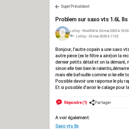
Sujet Précédent
Problem sur saxo vts 1.6L 8s e
LoOxy
-
Modifié le 24 mai 2020 à 10:36
LoOxy -
26 mai 2020 à 11:52
Bonjour, l'autre copain a une saxo vt
autre piece (ex le filtre a aire)on la r
dernier petits détail et on la démaré,
sinon elle tien bien le ralentis,démar
mais elle bafouille comme si ke elle t
Possible davoir une raiponse le plu 
Et si possible d'avoir le calage pour l
Répondre (1)
Partager
A voir également:
Saxo vts 8s