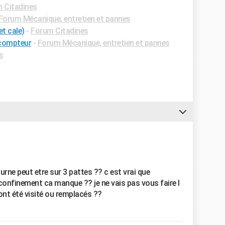
 Citadines
Forum Mécanique, entretien et pannes
t cale)
-
Forum Citadines
 compteur
-
Forum Mécanique, entretien et pannes
s
 tourne peut etre sur 3 pattes ?? c est vrai que
confinement ca manque ?? je ne vais pas vous faire l
 ont été visité ou remplacés ??