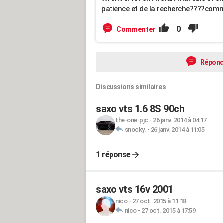
patience et de la recherche????comm
0
Commenter
Répond
Discussions similaires
saxo vts 1.6 8S 90ch
the-one-pjc
-
26 janv. 2014 à 04:17
snocky.
-
26 janv. 2014 à 11:05
1 réponse
saxo vts 16v 2001
nico
-
27 oct. 2015 à 11:18
nico
-
27 oct. 2015 à 17:59