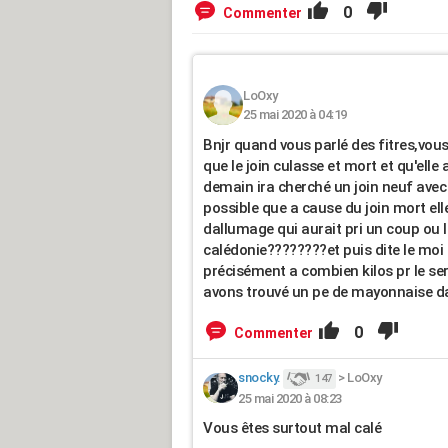
0
Commenter
LoOxy
25 mai 2020 à 04:19
Bnjr quand vous parlé des fitres,vous 
que le join culasse et mort et qu'ell
demain ira cherché un join neuf avec 
possible que a cause du join mort ell
dallumage qui aurait pri un coup ou 
calédonie????????et puis dite le moi 
précisément a combien kilos pr le ser
avons trouvé un pe de mayonnaise d
0
Commenter
snocky.
>
LoOxy
147
25 mai 2020 à 08:23
Vous êtes surtout mal calé