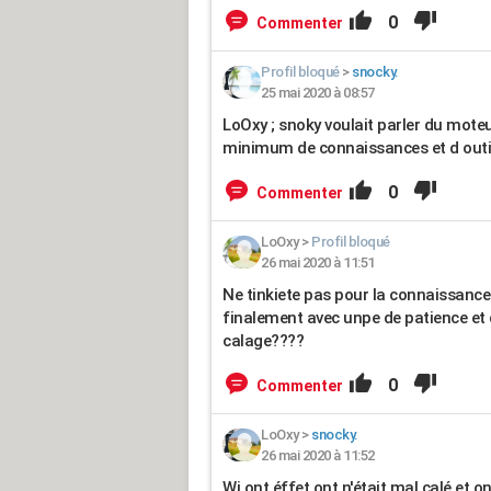
0
Commenter
Profil bloqué
>
snocky.
25 mai 2020 à 08:57
LoOxy ; snoky voulait parler du moteu
minimum de connaissances et d outi
0
Commenter
LoOxy
>
Profil bloqué
26 mai 2020 à 11:51
Ne tinkiete pas pour la connaissance e
finalement avec unpe de patience et d
calage????
0
Commenter
LoOxy
>
snocky.
26 mai 2020 à 11:52
Wi ont éffet ont n'était mal calé et on