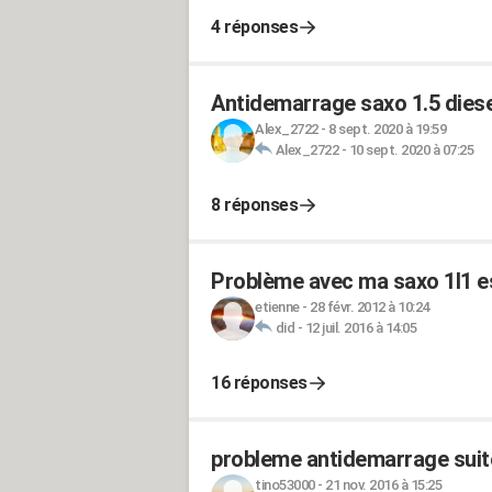
4 réponses
Antidemarrage saxo 1.5 diese
Alex_2722
-
8 sept. 2020 à 19:59
Alex_2722
-
10 sept. 2020 à 07:25
8 réponses
Problème avec ma saxo 1l1 es
etienne
-
28 févr. 2012 à 10:24
did
-
12 juil. 2016 à 14:05
16 réponses
probleme antidemarrage sui
tino53000
-
21 nov. 2016 à 15:25