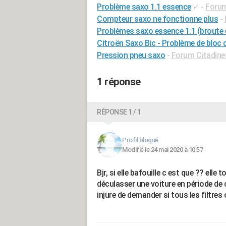
Problème saxo 1.1 essence
✓
-
Forum
Compteur saxo ne fonctionne plus
-
Problèmes saxo essence 1.1 (broute e
Citroën Saxo Bic - Problème de bloc
Pression pneu saxo
-
Forum Citadine
1 réponse
RÉPONSE 1 / 1
Profil bloqué
Modifié le 24 mai 2020 à 10:57
Bjr, si elle bafouille c est que ?? elle
déculasser une voiture en période de 
injure de demander si tous les filtres