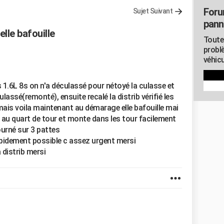
Foru
Sujet Suivant
pann
lle bafouille
Toute
probl
véhicu
s 1.6L 8s on n'a déculassé pour nétoyé la culasse et
eculassé(remonté), ensuite recalé la distrib vérifié les
 mais voila maintenant au démarage elle bafouille mai
re au quart de tour et monte dans les tour facilement
ourné sur 3 pattes
rapidement possible c assez urgent mersi
a distrib mersi