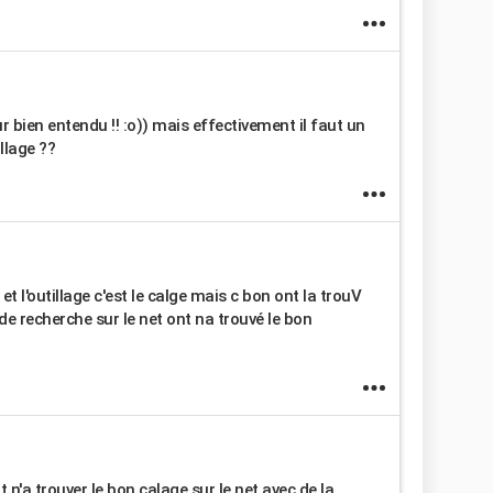
r bien entendu !! :o)) mais effectivement il faut un
llage ??
t l'outillage c'est le calge mais c bon ont la trouV
e recherche sur le net ont na trouvé le bon
t n'a trouver le bon calage sur le net avec de la