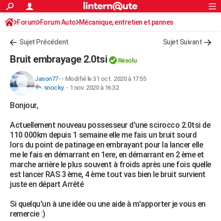
ACTUALITÉS
Forum
Forum Auto
Mécanique, entretien et pannes
Connexion
S'inscrire
Rechercher
Société
Education
Villes
Politique
Faits Divers
Monde
+
SPORT
Sujet Précédent
Sujet Suivant
Football
Cyclisme
Forum
Coupe du monde 2026
Tennis
Rugby
CULTURE
Bruit embrayage 2.0tsi
Résolu
TNT
Cinéma
Musique
Programme TV
Streaming
Sorties cinéma
+
FINANCE
Jason77-
-
Modifié le 31 oct. 2020 à 17:55
snocky.
-
1 nov. 2020 à 16:32
Impôts
Immobilier
Banque
Crédit
Retraite
Epargne
Risques naturels par ville
Assurance
AUTO
Bonjour,
Réserver un essai
Berlines
Forum auto
Essais
Citadines
SUV
+
HIGH-TECH
Actuellement nouveau possesseur d'une scirocco 2.0tsi de
Meilleur smartphone
Ordinateurs
Guide high-tech
Mobiles
Internet
Jeux vidéo
+
BRICOLAGE
110 000km depuis 1 semaine elle me fais un bruit sourd
lors du point de patinage en embrayant pour la lancer elle
Aménagement intérieur
Cuisine
Jardinage
+
Forum
Extérieur
Salle de bains
Rangement
WEEK-END
me le fais en démarrant en 1ere, en démarrant en 2 ème et
marche arrière le plus souvent à froids après une fois quelle
Escapades
Expositions
Week-end nature
Guides de France
Patrimoine
Musées
+
LIFESTYLE
est lancer RAS 3 ème, 4 ème tout vas bien le bruit survient
juste en départ Arrêté
Bien-être
Mode
+
Art de vivre
Loisirs
Modes de vie
SANTE
Si quelqu'un à une idée ou une aide à m'apporter je vous en
Guide de la santé
Médicaments
+
Alimentation
Maladies
Sommeil
VOYAGE
remercie :)