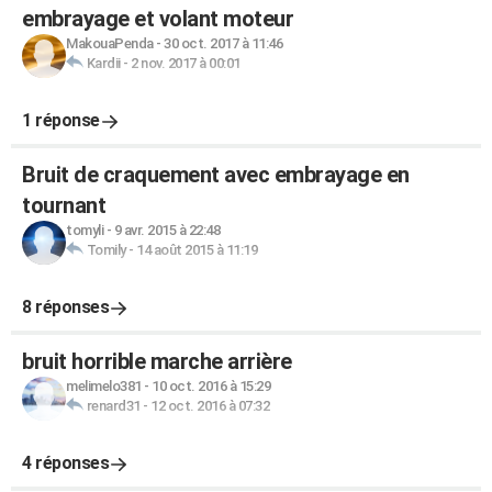
embrayage et volant moteur
MakouaPenda
-
30 oct. 2017 à 11:46
Kardii
-
2 nov. 2017 à 00:01
1 réponse
Bruit de craquement avec embrayage en
tournant
tomyli
-
9 avr. 2015 à 22:48
Tomily
-
14 août 2015 à 11:19
8 réponses
bruit horrible marche arrière
melimelo381
-
10 oct. 2016 à 15:29
renard31
-
12 oct. 2016 à 07:32
4 réponses