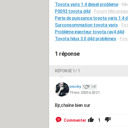
Toyota yaris 1.4 diesel probleme
- Me
P0093 toyota d4d
-
Forum Mécanique,
Perte de puissance toyota yaris 1.4 
Surconsommation toyota yaris
-
For
Problème injecteur toyota rav4 d4d
-
Toyota hilux 3.0 d4d problèmes
-
Foru
1 réponse
RÉPONSE 1 / 1
snocky.
147
19 nov. 2020 à 20:21
Bjr,chaîne bien sur
1
Commenter