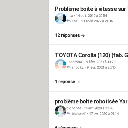
Problème boite à vitesse s
max
-
14 oct. 2019 à 20:54
IISS
-
21 août 2022 à 21:36
12 réponses
TOYOTA Corolla (120) (fab. G
Jean29840
-
9 févr. 2021 à 13:29
snocky.
-
9 févr. 2021 à 20:15
1 réponse
problème boite robotisée Yar
bichon44
-
14 avr. 2020 à 11:16
bichon44
-
17 avr. 2020 à 09:14
6 réponses