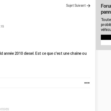
Foru
Sujet Suivant
pann
Toute
probl
:15
véhicu
4d année 2010 diesel. Est ce que c'est une chaîne ou
ponses