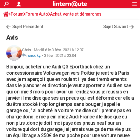
ACTUALITÉS
Forum
Forum Auto
Achat, vente et démarches
Connexion
S'inscrire
Rechercher
Société
Education
Villes
Politique
Faits Divers
Monde
+
SPORT
Avis sur les modèles
Sujet Précédent
Sujet Suivant
Football
Cyclisme
Forum
Coupe du monde 2026
Tennis
Rugby
CULTURE
Avis
TNT
Cinéma
Musique
Programme TV
Streaming
Sorties cinéma
+
FINANCE
Chris
-
Modifié le 3 févr. 2021 à 12:07
snocky.
-
3 févr. 2021 à 23:04
Impôts
Immobilier
Banque
Crédit
Retraite
Epargne
Risques naturels par ville
Assurance
AUTO
Bonjour, acheter une Audi Q3 Sportback chez un
Réserver un essai
Berlines
Forum auto
Essais
Citadines
SUV
+
HIGH-TECH
concessionnaire Volkswagen vers Poitier je rentre à Paris
avec je m aperçoit que en roulant il ya des tremblements
Meilleur smartphone
Ordinateurs
Guide high-tech
Mobiles
Internet
Jeux vidéo
+
BRICOLAGE
dans le plancher et direction je veut apporter a Audi en sav
qui on mie 3 mois pour avoir un rendez vous je réussis en
Aménagement intérieur
Cuisine
Jardinage
+
Forum
Extérieur
Salle de bains
Rangement
WEEK-END
janvier il me dise que ses un pneus qui est déformé car elle a
du être stocké trop longtemps sans bouger j appel le
Escapades
Expositions
Week-end nature
Guides de France
Patrimoine
Musées
+
LIFESTYLE
garage ou j' ai acheté la voiture me dise qu'il prenne pas en
charge donc je me plein chez Audi France il le dise que eu
Bien-être
Mode
+
Art de vivre
Loisirs
Modes de vie
SANTE
non plus .donc je doit moi paye des pneus neuf sur un
voiture qui dort du garage j ai jamais vue ça de ma vie plus
Guide de la santé
Médicaments
+
Alimentation
Maladies
Sommeil
VOYAGE
un équilibrage a 250€ de ma poche pour une voiture neuve