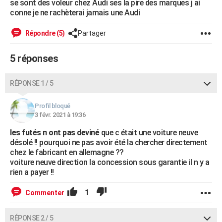
se sont des voleur chez Audi ses la pire des marques j ai
City break
Voyage de noces
Climat
Destinations
Voyage nature
Forum
+
conne je ne rachèterai jamais une Audi
PHOTO
GUIDES D'ACHAT
Répondre (5)
Partager
BONS PLANS
5 réponses
CARTE DE VOEUX
RÉPONSE 1 / 5
Carte Bonne année
Carte Pâques
Carte de Noël
Carte Saint-Valentin
Carte d'anniversaire
DICTIONNAIRE
Profil bloqué
Biographies
Expressions
Dictionnaire
Citations
Proverbes
PROGRAMME TV
3 févr. 2021 à 19:36
les futés n ont pas deviné
que c était une voiture neuve
COPAINS D'AVANT
désolé !! pourquoi ne pas avoir été la chercher directement
Se connecter
Collèges
Universités
Service militaire
S'inscrire
Lycées
Primaires
Entreprises
Avis de recherche
chez le fabricant en allemagne ??
AVIS DE DÉCÈS
voiture neuve direction la concession sous garantie il n y a
rien a payer !!
FORUM
Lifestyle
Sport
Television
Cinema
Bricolage
Culture
Auto
Voyage
1
Commenter
RÉPONSE 2 / 5