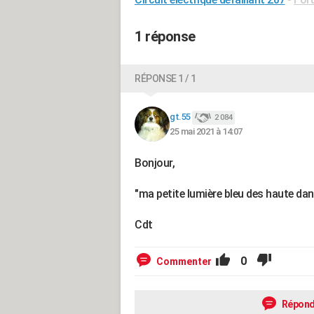
1 réponse
RÉPONSE 1 / 1
gt.55
2 084
25 mai 2021 à 14:07
Bonjour,
"ma petite lumière bleu des haute da
Cdt
0
Commenter
Répond