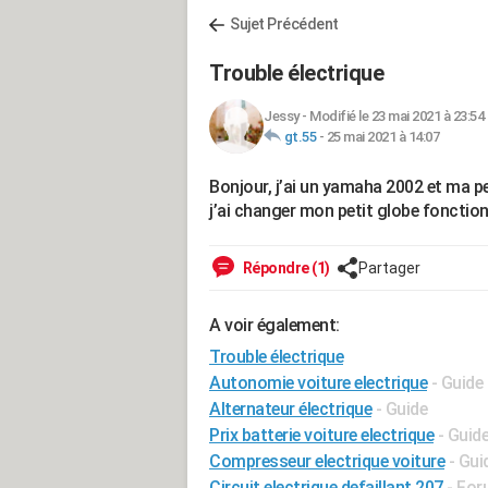
Sujet Précédent
Trouble électrique
Jessy
-
Modifié le 23 mai 2021 à 23:54
gt.55
-
25 mai 2021 à 14:07
Bonjour, j’ai un yamaha 2002 et ma p
j’ai changer mon petit globe fonctionn
Répondre (1)
Partager
A voir également:
Trouble électrique
Autonomie voiture electrique
- Guide
Alternateur électrique
- Guide
Prix batterie voiture electrique
- Guid
Compresseur electrique voiture
- Gui
Circuit electrique defaillant 207
-
For