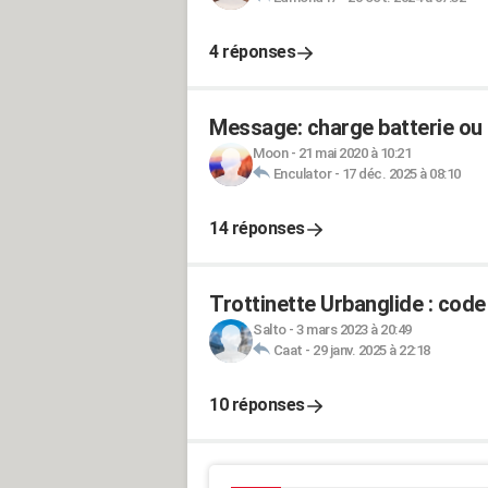
4 réponses
Message: charge batterie ou 
Moon
-
21 mai 2020 à 10:21
Enculator
-
17 déc. 2025 à 08:10
14 réponses
Trottinette Urbanglide : code 
Salto
-
3 mars 2023 à 20:49
Caat
-
29 janv. 2025 à 22:18
10 réponses