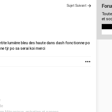
Foru
Sujet Suivant
Toute
et sco
etite lumière bleu des haute dans dash fonctionne po
e tjr po sa serai koi merci
e
de
um Mécanique, entretien et pannes