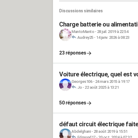
Discussions similaires
Charge batterie ou alimentati
MantoManto
-
28 juil. 2019 à 22:54
Audrey25
-
14 janv. 2026 à 08:23
23 réponses
Voiture électrique, quel est v
Georges106
-
24 mars 2015 à 19:17
Jo
-
22 août 2025 à 13:21
50 réponses
défaut circuit électrique fait
Abdelghani
-
28 août 2019 à 15:51
Edmond17
-
20 oct. 2024 à 07:32