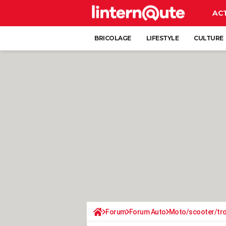
AC
BRICOLAGE
LIFESTYLE
CULTURE
Forum
Forum Auto
Moto/scooter/tro