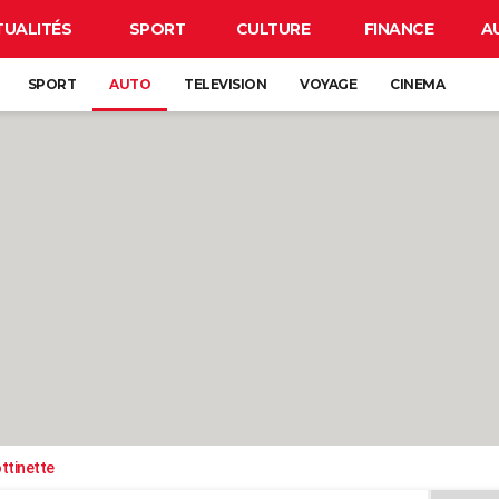
TUALITÉS
SPORT
CULTURE
FINANCE
A
SPORT
AUTO
TELEVISION
VOYAGE
CINEMA
ttinette