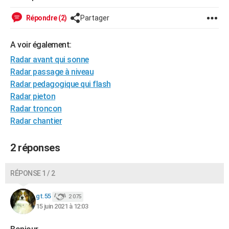
City break
Voyage de noces
Climat
Destinations
Voyage nature
Forum
+
PHOTO
Répondre (2)
Partager
GUIDES D'ACHAT
A voir également:
BONS PLANS
Radar avant qui sonne
Radar passage à niveau
CARTE DE VOEUX
Radar pedagogique qui flash
Carte Bonne année
Carte Pâques
Carte de Noël
Carte Saint-Valentin
Carte d'anniversaire
DICTIONNAIRE
Radar pieton
Radar troncon
Biographies
Expressions
Dictionnaire
Citations
Proverbes
PROGRAMME TV
Radar chantier
COPAINS D'AVANT
2 réponses
Se connecter
Collèges
Universités
Service militaire
S'inscrire
Lycées
Primaires
Entreprises
Avis de recherche
AVIS DE DÉCÈS
RÉPONSE 1 / 2
FORUM
Lifestyle
Sport
Television
Cinema
Bricolage
Culture
Auto
Voyage
gt.55
2 075
15 juin 2021 à 12:03