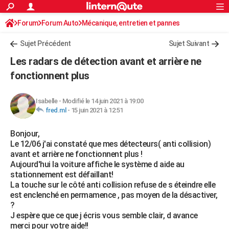
ACTUALITÉS
Forum
Forum Auto
Mécanique, entretien et pannes
Connexion
S'inscrire
Rechercher
Société
Education
Villes
Politique
Faits Divers
Monde
+
SPORT
Sujet Précédent
Sujet Suivant
Football
Cyclisme
Forum
Coupe du monde 2026
Tennis
Rugby
CULTURE
Les radars de détection avant et arrière ne
TNT
Cinéma
Musique
Programme TV
Streaming
Sorties cinéma
+
fonctionnent plus
FINANCE
Impôts
Immobilier
Banque
Crédit
Retraite
Epargne
Risques naturels par ville
Assurance
AUTO
Isabelle
-
Modifié le 14 juin 2021 à 19:00
fred.ml
-
15 juin 2021 à 12:51
Réserver un essai
Berlines
Forum auto
Essais
Citadines
SUV
+
HIGH-TECH
Bonjour,
Meilleur smartphone
Ordinateurs
Guide high-tech
Mobiles
Internet
Jeux vidéo
+
BRICOLAGE
Le 12/06 j'ai constaté que mes détecteurs( anti collision)
avant et arrière ne fonctionnent plus !
Aménagement intérieur
Cuisine
Jardinage
+
Forum
Extérieur
Salle de bains
Rangement
WEEK-END
Aujourd'hui la voiture affiche le système d aide au
stationnement est défaillant!
Escapades
Expositions
Week-end nature
Guides de France
Patrimoine
Musées
+
LIFESTYLE
La touche sur le côté anti collision refuse de s éteindre elle
est enclenché en permamence , pas moyen de la désactiver,
Bien-être
Mode
+
Art de vivre
Loisirs
Modes de vie
SANTE
?
J espère que ce que j écris vous semble clair, d avance
Guide de la santé
Médicaments
+
Alimentation
Maladies
Sommeil
VOYAGE
merci pour votre aide!!