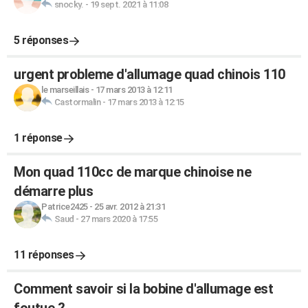
snocky.
-
19 sept. 2021 à 11:08
5 réponses
urgent probleme d'allumage quad chinois 110
le marseillais
-
17 mars 2013 à 12:11
Castormalin
-
17 mars 2013 à 12:15
1 réponse
Mon quad 110cc de marque chinoise ne
démarre plus
Patrice2425
-
25 avr. 2012 à 21:31
Saud
-
27 mars 2020 à 17:55
11 réponses
Comment savoir si la bobine d'allumage est