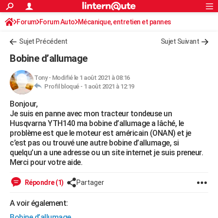
ACTUALITÉS
Forum
Forum Auto
Mécanique, entretien et pannes
Connexion
S'inscrire
Rechercher
Société
Education
Villes
Politique
Faits Divers
Monde
+
SPORT
Sujet Précédent
Sujet Suivant
Football
Cyclisme
Forum
Coupe du monde 2026
Tennis
Rugby
CULTURE
Bobine d’allumage
TNT
Cinéma
Musique
Programme TV
Streaming
Sorties cinéma
+
FINANCE
Tony
-
Modifié le 1 août 2021 à 08:16
Profil bloqué -
1 août 2021 à 12:19
Impôts
Immobilier
Banque
Crédit
Retraite
Epargne
Risques naturels par ville
Assurance
AUTO
Bonjour,
Réserver un essai
Berlines
Forum auto
Essais
Citadines
SUV
+
HIGH-TECH
Je suis en panne avec mon tracteur tondeuse un
Husqvarna YTH140 ma bobine d’allumage a lâché, le
Meilleur smartphone
Ordinateurs
Guide high-tech
Mobiles
Internet
Jeux vidéo
+
BRICOLAGE
problème est que le moteur est américain (ONAN) et je
c’est pas ou trouvé une autre bobine d’allumage, si
Aménagement intérieur
Cuisine
Jardinage
+
Forum
Extérieur
Salle de bains
Rangement
WEEK-END
quelqu’un a une adresse ou un site internet je suis preneur.
Merci pour votre aide.
Escapades
Expositions
Week-end nature
Guides de France
Patrimoine
Musées
+
LIFESTYLE
Répondre (1)
Partager
Bien-être
Mode
+
Art de vivre
Loisirs
Modes de vie
SANTE
A voir également:
Guide de la santé
Médicaments
+
Alimentation
Maladies
Sommeil
VOYAGE
Bobine d’allumage