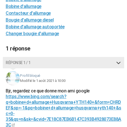
City break
Voyage de noces
Climat
Destinations
Voyage nature
Forum
+
Bobine d'allumage
PHOTO
Contacteur d'allumage
GUIDES D'ACHAT
Bougie d'allumage diesel
Bobine d'allumage autoportée
BONS PLANS
Changer bougie d'allumage
CARTE DE VOEUX
1 réponse
Carte Bonne année
Carte Pâques
Carte de Noël
Carte Saint-Valentin
Carte d'anniversaire
DICTIONNAIRE
RÉPONSE 1 / 1
Biographies
Expressions
Dictionnaire
Citations
Proverbes
PROGRAMME TV
COPAINS D'AVANT
Profil bloqué
Modifié le 1 août 2021 à 10:00
Se connecter
Collèges
Universités
Service militaire
S'inscrire
Lycées
Primaires
Entreprises
Avis de recherche
AVIS DE DÉCÈS
Bjr, regardez ce que donne mon ami google
https://www.bing.com/search?
FORUM
q=bobine+d+allumage+Husqvarna+YTH140+&form=CHRD
EF&sp=-1&pq=bobine+d+allumage+husqvarna+yth140+&s
Lifestyle
Sport
Television
Cinema
Bricolage
Culture
Auto
Voyage
c=0-
35&qs=n&sk=&cvid=7E18C87EB6B147C393B4928073E88A
3C