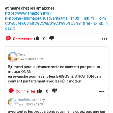
et meme chez les amazones
https://www.amazon.fr/s?
k=bobine+allumage+Husqvarna+YTH140&__mk_fr_FR=%
C3%85M%C3%85%C5%BD%C3%95%C3%91&ref=nb_sb_n
oss
0
Commenter
Tony
1 août 2021 à 10:25
Bjr merci pour la réponse mais ne convient pas pour un
moteur ONAN
en revanche pour les moteur BRIGGS. & STRATTON cela
convient parfaitement avec les RÉF : moteur
0
Commenter
Profil bloqué
>
Tony
1 août 2021 à 12:19
avec toutes les propositions vous n en trouvez pas une qui