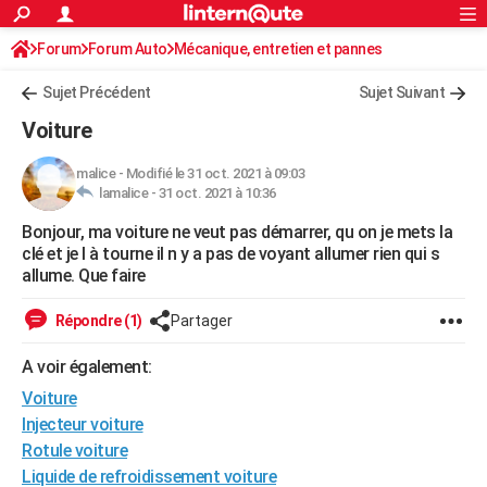
ACTUALITÉS
Forum
Forum Auto
Mécanique, entretien et pannes
Connexion
S'inscrire
Rechercher
Société
Education
Villes
Politique
Faits Divers
Monde
+
SPORT
Sujet Précédent
Sujet Suivant
Football
Cyclisme
Forum
Coupe du monde 2026
Tennis
Rugby
CULTURE
Voiture
TNT
Cinéma
Musique
Programme TV
Streaming
Sorties cinéma
+
FINANCE
malice
-
Modifié le 31 oct. 2021 à 09:03
lamalice -
31 oct. 2021 à 10:36
Impôts
Immobilier
Banque
Crédit
Retraite
Epargne
Risques naturels par ville
Assurance
AUTO
Bonjour, ma voiture ne veut pas démarrer, qu on je mets la
Réserver un essai
Berlines
Forum auto
Essais
Citadines
SUV
+
HIGH-TECH
clé et je l à tourne il n y a pas de voyant allumer rien qui s
allume. Que faire
Meilleur smartphone
Ordinateurs
Guide high-tech
Mobiles
Internet
Jeux vidéo
+
BRICOLAGE
Répondre (1)
Partager
Aménagement intérieur
Cuisine
Jardinage
+
Forum
Extérieur
Salle de bains
Rangement
WEEK-END
A voir également:
Escapades
Expositions
Week-end nature
Guides de France
Patrimoine
Musées
+
LIFESTYLE
Voiture
Bien-être
Mode
+
Art de vivre
Loisirs
Modes de vie
Injecteur voiture
SANTE
Rotule voiture
Guide de la santé
Médicaments
+
Alimentation
Maladies
Sommeil
VOYAGE
Liquide de refroidissement voiture