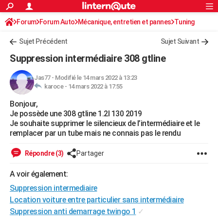
ACTUALITÉS
Forum
Forum Auto
Mécanique, entretien et pannes
Connexion
S'inscrire
Tuning
Rechercher
Société
Education
Villes
Politique
Faits Divers
Monde
+
SPORT
Sujet Précédent
Sujet Suivant
Football
Cyclisme
Forum
Coupe du monde 2026
Tennis
Rugby
CULTURE
Suppression intermédiaire 308 gtline
TNT
Cinéma
Musique
Programme TV
Streaming
Sorties cinéma
+
FINANCE
Jas77
-
Modifié le 14 mars 2022 à 13:23
karoce -
14 mars 2022 à 17:55
Impôts
Immobilier
Banque
Crédit
Retraite
Epargne
Risques naturels par ville
Assurance
AUTO
Bonjour,
Réserver un essai
Berlines
Forum auto
Essais
Citadines
SUV
+
HIGH-TECH
Je possède une 308 gtline 1.2l 130 2019
Je souhaite supprimer le silencieux de l’intermédiaire et le
Meilleur smartphone
Ordinateurs
Guide high-tech
Mobiles
Internet
Jeux vidéo
+
BRICOLAGE
remplacer par un tube mais ne connais pas le rendu
Aménagement intérieur
Cuisine
Jardinage
+
Forum
Extérieur
Salle de bains
Rangement
WEEK-END
Répondre (3)
Partager
Escapades
Expositions
Week-end nature
Guides de France
Patrimoine
Musées
+
LIFESTYLE
A voir également:
Suppression intermediaire
Bien-être
Mode
+
Art de vivre
Loisirs
Modes de vie
SANTE
Location voiture entre particulier sans intermédiaire
Guide de la santé
Médicaments
+
Alimentation
Maladies
Sommeil
VOYAGE
Suppression anti demarrage twingo 1
✓