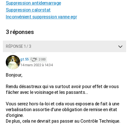
Suppression antidemarrage
City break
Voyage de noces
Climat
Destinations
Voyage nature
Forum
+
PHOTO
Suppression calorstat
Inconvénient suppression vanne egr
GUIDES D'ACHAT
BONS PLANS
3 réponses
CARTE DE VOEUX
RÉPONSE 1 / 3
Carte Bonne année
Carte Pâques
Carte de Noël
Carte Saint-Valentin
Carte d'anniversaire
DICTIONNAIRE
gt.55
2 083
Biographies
Expressions
Dictionnaire
Citations
Proverbes
14 mars 2022 à 14:34
PROGRAMME TV
Bonjour,
COPAINS D'AVANT
Rendu désastreux qui va surtout avoir pour effet de vous
Se connecter
Collèges
Universités
Service militaire
S'inscrire
Lycées
Primaires
Entreprises
Avis de recherche
AVIS DE DÉCÈS
fâcher avec le voisinage et les passants...
FORUM
Vous serez hors-la-loi et cela vous exposera de fait à une
verbalisation assortie d'une obligation de remise en état
Lifestyle
Sport
Television
Cinema
Bricolage
Culture
Auto
Voyage
d'origine.
De plus, cela ne devrait pas passer au Contrôle Technique.