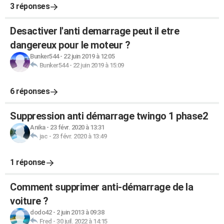
3 réponses
Desactiver l'anti demarrage peut il etre
dangereux pour le moteur ?
Bunker544
-
22 juin 2019 à 12:05
Bunker544
-
22 juin 2019 à 15:09
6 réponses
Suppression anti démarrage twingo 1 phase2
Anika
-
23 févr. 2020 à 13:31
jac
-
23 févr. 2020 à 13:49
1 réponse
Comment supprimer anti-démarrage de la
voiture ?
dodo42
-
2 juin 2013 à 09:38
Fred
-
30 juil. 2022 à 14:15