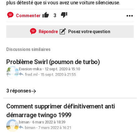
plus détesté que si vous avez une voiture silencieuse.
3
Commenter
Répondre
Posez votre question
Discussions similaires
Problème Swirl (poumon de turbo)
Evasion-mika
-
12 sept. 2020 à 15:10
fred.ml
-
15 sept. 2020 à 21:55
3 réponses
Comment supprimer définitivement anti
démarrage twingo 1999
biman
-
6 mars 2022 à 18:39
biman
-
7 mars 2022 à 16:21