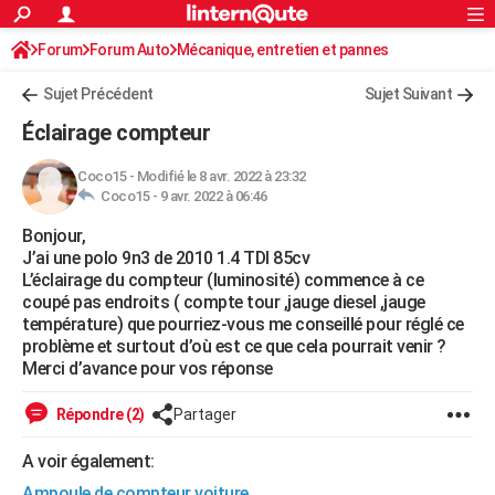
ACTUALITÉS
Forum
Forum Auto
Mécanique, entretien et pannes
Connexion
S'inscrire
Rechercher
Société
Education
Villes
Politique
Faits Divers
Monde
+
SPORT
Sujet Précédent
Sujet Suivant
Football
Cyclisme
Forum
Coupe du monde 2026
Tennis
Rugby
CULTURE
Éclairage compteur
TNT
Cinéma
Musique
Programme TV
Streaming
Sorties cinéma
+
FINANCE
Coco15
-
Modifié le 8 avr. 2022 à 23:32
Coco15 -
9 avr. 2022 à 06:46
Impôts
Immobilier
Banque
Crédit
Retraite
Epargne
Risques naturels par ville
Assurance
AUTO
Bonjour,
Réserver un essai
Berlines
Forum auto
Essais
Citadines
SUV
+
HIGH-TECH
J’ai une polo 9n3 de 2010 1.4 TDI 85cv
L’éclairage du compteur (luminosité) commence à ce
Meilleur smartphone
Ordinateurs
Guide high-tech
Mobiles
Internet
Jeux vidéo
+
BRICOLAGE
coupé pas endroits ( compte tour ,jauge diesel ,jauge
température) que pourriez-vous me conseillé pour réglé ce
Aménagement intérieur
Cuisine
Jardinage
+
Forum
Extérieur
Salle de bains
Rangement
WEEK-END
problème et surtout d’où est ce que cela pourrait venir ?
Merci d’avance pour vos réponse
Escapades
Expositions
Week-end nature
Guides de France
Patrimoine
Musées
+
LIFESTYLE
Répondre (2)
Partager
Bien-être
Mode
+
Art de vivre
Loisirs
Modes de vie
SANTE
A voir également:
Guide de la santé
Médicaments
+
Alimentation
Maladies
Sommeil
VOYAGE
Ampoule de compteur voiture