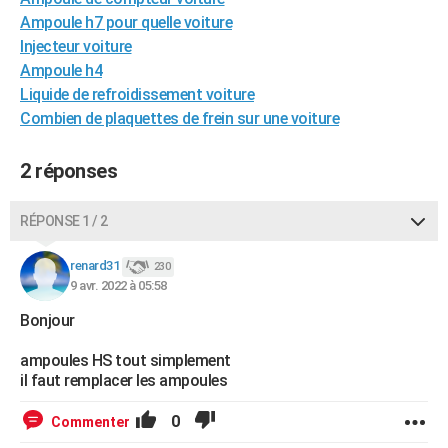
City break
Voyage de noces
Climat
Destinations
Voyage nature
Forum
+
Ampoule h7 pour quelle voiture
PHOTO
Injecteur voiture
GUIDES D'ACHAT
Ampoule h4
Liquide de refroidissement voiture
BONS PLANS
Combien de plaquettes de frein sur une voiture
CARTE DE VOEUX
2 réponses
Carte Bonne année
Carte Pâques
Carte de Noël
Carte Saint-Valentin
Carte d'anniversaire
DICTIONNAIRE
RÉPONSE 1 / 2
Biographies
Expressions
Dictionnaire
Citations
Proverbes
PROGRAMME TV
renard31
COPAINS D'AVANT
230
9 avr. 2022 à 05:58
Se connecter
Collèges
Universités
Service militaire
S'inscrire
Lycées
Primaires
Entreprises
Avis de recherche
AVIS DE DÉCÈS
Bonjour
FORUM
ampoules HS tout simplement
il faut remplacer les ampoules
Lifestyle
Sport
Television
Cinema
Bricolage
Culture
Auto
Voyage
0
Commenter