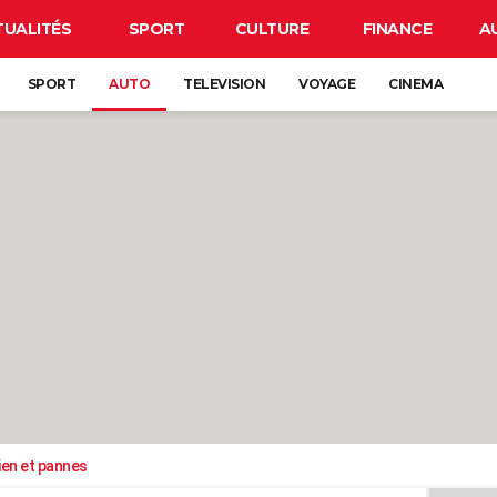
TUALITÉS
SPORT
CULTURE
FINANCE
A
SPORT
AUTO
TELEVISION
VOYAGE
CINEMA
ien et pannes