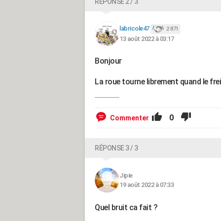
RÉPONSE 2 / 3
labricole47
2 871
13 août 2022 à 03:17
Bonjour
La roue tourne librement quand le fre
0
Commenter
RÉPONSE 3 / 3
Jipie
19 août 2022 à 07:33
Quel bruit ca fait ?