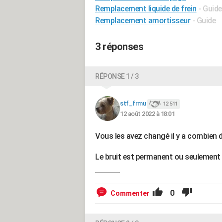
Remplacement liquide de frein
- Guide
Remplacement amortisseur
- Guide
3 réponses
RÉPONSE 1 / 3
stf_frmu
12 511
12 août 2022 à 18:01
Vous les avez changé il y a combien 
Le bruit est permanent ou seulement 
0
Commenter