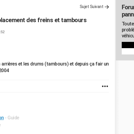
Foru
Sujet Suivant
pann
placement des freins et tambours
Toute
probl
:52
véhicu
 arrières et les drums (tambours) et depuis ça fair un
 2004
on
- Guide
e