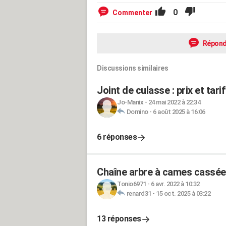
0
Commenter
Répond
Discussions similaires
Joint de culasse : prix et ta
Jo-Manix
-
24 mai 2022 à 22:34
Domino
-
6 août 2025 à 16:06
6 réponses
Chaîne arbre à cames cassée 
Tonio6971
-
6 avr. 2022 à 10:32
renard31
-
15 oct. 2025 à 03:22
13 réponses