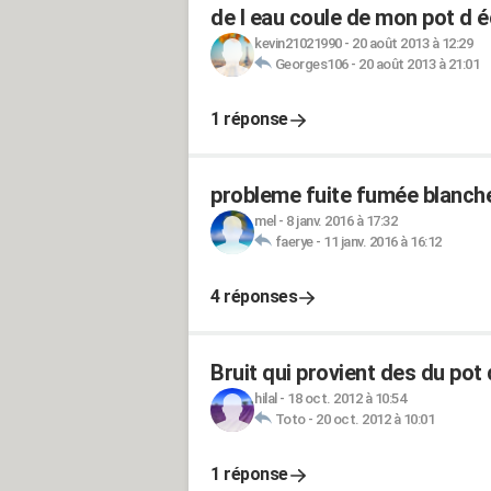
de l eau coule de mon pot d
kevin21021990
-
20 août 2013 à 12:29
Georges106
-
20 août 2013 à 21:01
1 réponse
probleme fuite fumée blanche
mel
-
8 janv. 2016 à 17:32
faerye
-
11 janv. 2016 à 16:12
4 réponses
Bruit qui provient des du po
hilal
-
18 oct. 2012 à 10:54
Toto
-
20 oct. 2012 à 10:01
1 réponse