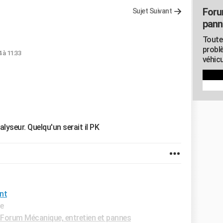
Foru
Sujet Suivant
pann
Toute
probl
4 à 11:33
véhicu
lyseur. Quelqu'un serait il PK
nt
de
Forum Mécanique, entretien et pannes