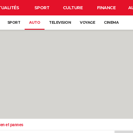
TUALITÉS
SPORT
CULTURE
FINANCE
A
SPORT
AUTO
TELEVISION
VOYAGE
CINEMA
ien et pannes