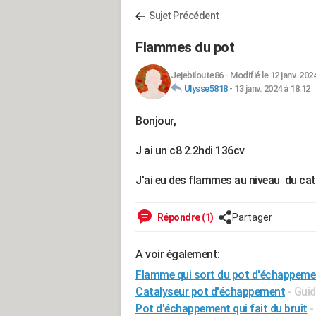
Sujet Précédent
Flammes du pot
Jejebiloute86
-
Modifié le 12 janv. 202
Ulysse5818
-
13 janv. 2024 à 18:12
Bonjour,
J ai un c8 2.2hdi 136cv
J'ai eu des flammes au niveau du cata
Répondre (1)
Partager
A voir également:
Flamme qui sort du pot d'échappeme
Catalyseur pot d'échappement
- Gui
Pot d'échappement qui fait du bruit
-