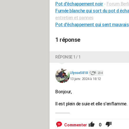
Pot d'échappement noir
-
Forum Berl
Fumée blanche qui sort du pot d éc
entretien et pannes
Pot d'échappement qui sent mauvais
1 réponse
RÉPONSE 1 / 1
Ulysse5818
234
13 janv. 2024 à 18:12
Bonjour,
Il est plein de suie et elle s'enflamme.
0
Commenter