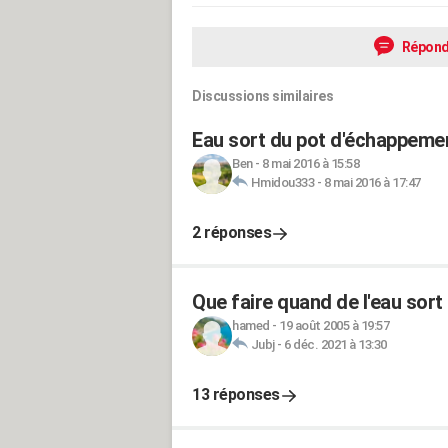
Répond
Discussions similaires
Eau sort du pot d'échappeme
Ben
-
8 mai 2016 à 15:58
Hmidou333
-
8 mai 2016 à 17:47
2 réponses
Que faire quand de l'eau sor
hamed
-
19 août 2005 à 19:57
Jubj
-
6 déc. 2021 à 13:30
13 réponses