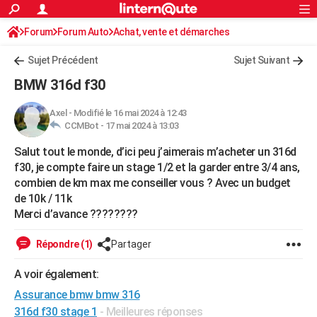
ACTUALITÉS
Forum
Forum Auto
Achat, vente et démarches
Connexion
S'inscrire
Rechercher
Société
Education
Villes
Politique
Faits Divers
Monde
+
SPORT
Sujet Précédent
Sujet Suivant
Football
Cyclisme
Forum
Coupe du monde 2026
Tennis
Rugby
CULTURE
BMW 316d f30
TNT
Cinéma
Musique
Programme TV
Streaming
Sorties cinéma
+
FINANCE
Axel
-
Modifié le 16 mai 2024 à 12:43
CCMBot -
17 mai 2024 à 13:03
Impôts
Immobilier
Banque
Crédit
Retraite
Epargne
Risques naturels par ville
Assurance
AUTO
Salut tout le monde, d’ici peu j’aimerais m’acheter un 316d
Réserver un essai
Berlines
Forum auto
Essais
Citadines
SUV
+
HIGH-TECH
f30, je compte faire un stage 1/2 et la garder entre 3/4 ans,
combien de km max me conseiller vous ? Avec un budget
Meilleur smartphone
Ordinateurs
Guide high-tech
Mobiles
Internet
Jeux vidéo
+
BRICOLAGE
de 10k / 11k
Merci d’avance ????????
Aménagement intérieur
Cuisine
Jardinage
+
Forum
Extérieur
Salle de bains
Rangement
WEEK-END
Escapades
Expositions
Week-end nature
Guides de France
Patrimoine
Musées
+
Répondre (1)
Partager
LIFESTYLE
Bien-être
Mode
+
Art de vivre
Loisirs
Modes de vie
A voir également:
SANTE
Assurance bmw bmw 316
Guide de la santé
Médicaments
+
Alimentation
Maladies
Sommeil
VOYAGE
316d f30 stage 1
- Meilleures réponses