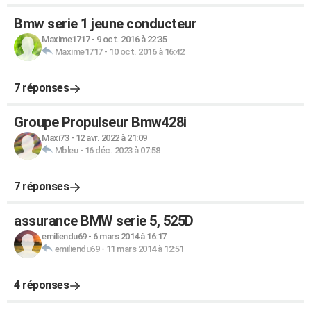
Bmw serie 1 jeune conducteur
Maxime1717
-
9 oct. 2016 à 22:35
Maxime1717
-
10 oct. 2016 à 16:42
7 réponses
Groupe Propulseur Bmw428i
Maxi73
-
12 avr. 2022 à 21:09
Mbleu
-
16 déc. 2023 à 07:58
7 réponses
assurance BMW serie 5, 525D
emiliendu69
-
6 mars 2014 à 16:17
emiliendu69
-
11 mars 2014 à 12:51
4 réponses