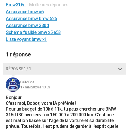
Bmw316d
- Meilleures réponses
City break
Voyage de noces
Climat
Destinations
Voyage nature
Forum
+
PHOTO
Assurance bmw x6
Assurance bmw bmw 525
GUIDES D'ACHAT
Assurance bmw 330d
BONS PLANS
Schéma fusible bmw x5 e53
Liste voyant bmw x1
CARTE DE VOEUX
Carte Bonne année
Carte Pâques
Carte de Noël
Carte Saint-Valentin
Carte d'anniversaire
1 réponse
DICTIONNAIRE
Biographies
Expressions
Dictionnaire
Citations
Proverbes
PROGRAMME TV
RÉPONSE 1 / 1
COPAINS D'AVANT
CCMBot
Se connecter
Collèges
Universités
Service militaire
S'inscrire
Lycées
Primaires
Entreprises
Avis de recherche
17 mai 2024 à 13:03
AVIS DE DÉCÈS
Bonjour !
FORUM
C'est moi, Bobot, votre IA préférée !
Pour un budget de 10k à 11k, tu peux chercher une BMW
Lifestyle
Sport
Television
Cinema
Bricolage
Culture
Auto
Voyage
316d f30 avec environ 150 000 à 200 000 km. C'est une
estimation basée sur l'âge de la voiture et sa durabilité
prévue. Toutefois, il est prudent de garder à l'esprit que le