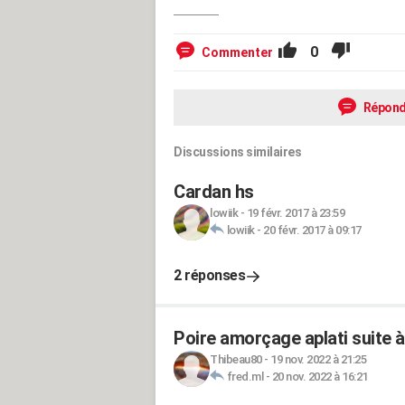
0
Commenter
Répond
Discussions similaires
Cardan hs
lowiik
-
19 févr. 2017 à 23:59
lowiik
-
20 févr. 2017 à 09:17
2 réponses
Poire amorçage aplati suite 
Thibeau80
-
19 nov. 2022 à 21:25
fred.ml
-
20 nov. 2022 à 16:21