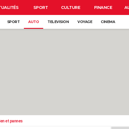
TUALITÉS
SPORT
CULTURE
FINANCE
A
SPORT
AUTO
TELEVISION
VOYAGE
CINEMA
ien et pannes