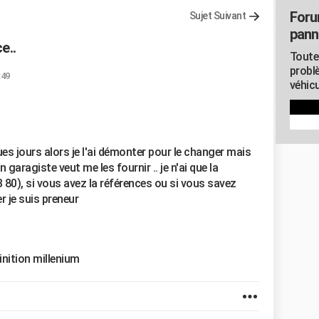
Foru
Sujet Suivant
pann
e..
Toute
probl
:49
véhicu
ues jours alors je l'ai démonter pour le changer mais
garagiste veut me les fournir .. je n'ai que la
80), si vous avez la références ou si vous savez
r je suis preneur
inition millenium