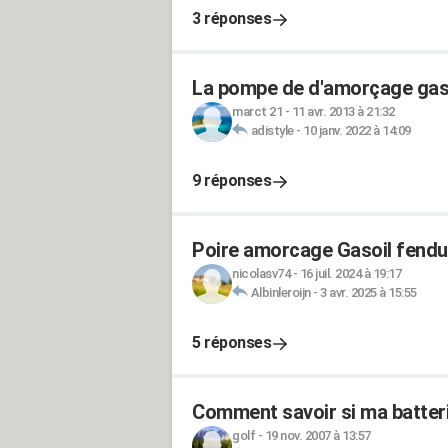
3 réponses
La pompe de d'amorçage gaso
marct 21
-
11 avr. 2013 à 21:32
adistyle
-
10 janv. 2022 à 14:09
9 réponses
Poire amorcage Gasoil fendu
nicolasv74
-
16 juil. 2024 à 19:17
Albinleroijn
-
3 avr. 2025 à 15:55
5 réponses
Comment savoir si ma batter
golf
-
19 nov. 2007 à 13:57