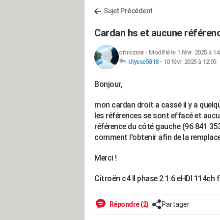
Sujet Précédent
Cardan hs et aucune référenc
citrozeur
-
Modifié le 1 févr. 2025 à 14
Ulysse5818
-
10 févr. 2025 à 12:05
Bonjour,
mon cardan droit a cassé il y a quelq
les références se sont effacé et aucun 
référence du côté gauche (96 841 353 
comment l'obtenir afin de la remplace
Merci !
Citroën c4 II phase 2 1.6 eHDI 114ch f
Répondre (2)
Partager