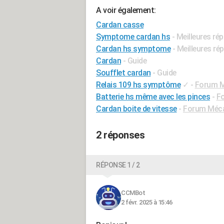
A voir également:
Cardan casse
Symptome cardan hs
- Meilleures ré
Cardan hs symptome
- Meilleures r
Cardan
- Guide
Soufflet cardan
- Guide
Relais 109 hs symptôme
✓
-
Forum Mé
Batterie hs même avec les pinces
-
Fo
Cardan boite de vitesse
-
Forum Mécan
2 réponses
RÉPONSE 1 / 2
CCMBot
2 févr. 2025 à 15:46