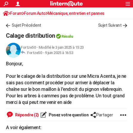
ACTUALITÉS
Forum
Forum Auto
Mécanique, entretien et pannes
Connexion
S'inscrire
Rechercher
Société
Education
Villes
Politique
Faits Divers
Monde
+
SPORT
Sujet Précédent
Sujet Suivant
Football
Cyclisme
Forum
Coupe du monde 2026
Tennis
Rugby
CULTURE
Calage distribution
Résolu
TNT
Cinéma
Musique
Programme TV
Streaming
Sorties cinéma
+
FINANCE
Fortze50
-
Modifié le 3 juin 2025 à 15:23
Fortze50 -
9 juin 2025 à 16:53
Impôts
Immobilier
Banque
Crédit
Retraite
Epargne
Risques naturels par ville
Assurance
AUTO
Bonjour,
Réserver un essai
Berlines
Forum auto
Essais
Citadines
SUV
+
HIGH-TECH
Pour le calage de la distribution sur une Micra Acenta, je ne
Meilleur smartphone
Ordinateurs
Guide high-tech
Mobiles
Internet
Jeux vidéo
+
BRICOLAGE
sais pas comment procéder pour arriver à déplacer la
chaîne sur le bon maillon à l'endroit du pignon vilebrequin.
Aménagement intérieur
Cuisine
Jardinage
+
Forum
Extérieur
Salle de bains
Rangement
WEEK-END
Pour les arbres à cammes pas de problème. Un tout grand
merci à qui peut me venir en aide
Escapades
Expositions
Week-end nature
Guides de France
Patrimoine
Musées
+
LIFESTYLE
Bien-être
Mode
+
Art de vivre
Loisirs
Modes de vie
Répondre (2)
Posez votre question
Partager
SANTE
Guide de la santé
Médicaments
+
Alimentation
Maladies
Sommeil
A voir également:
VOYAGE