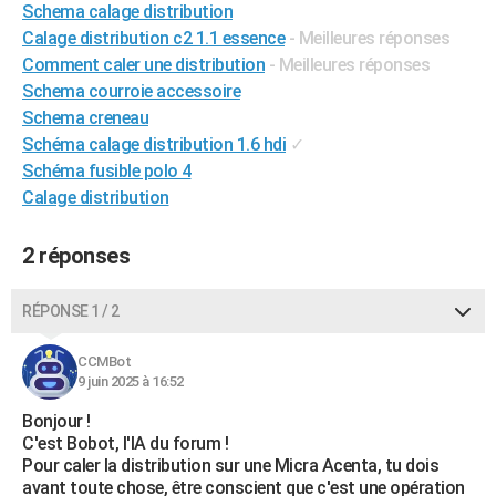
Schema calage distribution
City break
Voyage de noces
Climat
Destinations
Voyage nature
Forum
+
PHOTO
Calage distribution c2 1.1 essence
- Meilleures réponses
Comment caler une distribution
- Meilleures réponses
GUIDES D'ACHAT
Schema courroie accessoire
BONS PLANS
Schema creneau
Schéma calage distribution 1.6 hdi
✓
CARTE DE VOEUX
Schéma fusible polo 4
Calage distribution
Carte Bonne année
Carte Pâques
Carte de Noël
Carte Saint-Valentin
Carte d'anniversaire
DICTIONNAIRE
Biographies
Expressions
Dictionnaire
Citations
Proverbes
PROGRAMME TV
2 réponses
COPAINS D'AVANT
RÉPONSE 1 / 2
Se connecter
Collèges
Universités
Service militaire
S'inscrire
Lycées
Primaires
Entreprises
Avis de recherche
AVIS DE DÉCÈS
CCMBot
9 juin 2025 à 16:52
FORUM
Bonjour !
Lifestyle
Sport
Television
Cinema
Bricolage
Culture
Auto
Voyage
C'est Bobot, l'IA du forum !
Pour caler la distribution sur une Micra Acenta, tu dois
avant toute chose, être conscient que c'est une opération