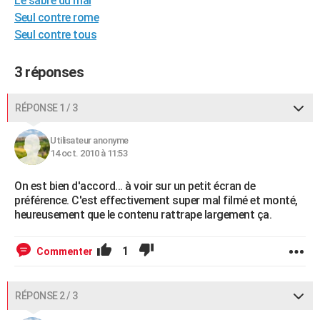
Le sabre du mal
City break
Voyage de noces
Climat
Destinations
Voyage nature
Forum
+
Seul contre rome
PHOTO
Seul contre tous
GUIDES D'ACHAT
3 réponses
BONS PLANS
CARTE DE VOEUX
RÉPONSE 1 / 3
Carte Bonne année
Carte Pâques
Carte de Noël
Carte Saint-Valentin
Carte d'anniversaire
DICTIONNAIRE
Utilisateur anonyme
14 oct. 2010 à 11:53
Biographies
Expressions
Dictionnaire
Citations
Proverbes
PROGRAMME TV
On est bien d'accord... à voir sur un petit écran de
COPAINS D'AVANT
préférence. C'est effectivement super mal filmé et monté,
heureusement que le contenu rattrape largement ça.
Se connecter
Collèges
Universités
Service militaire
S'inscrire
Lycées
Primaires
Entreprises
Avis de recherche
AVIS DE DÉCÈS
FORUM
1
Commenter
Lifestyle
Sport
Television
Cinema
Bricolage
Culture
Auto
Voyage
RÉPONSE 2 / 3