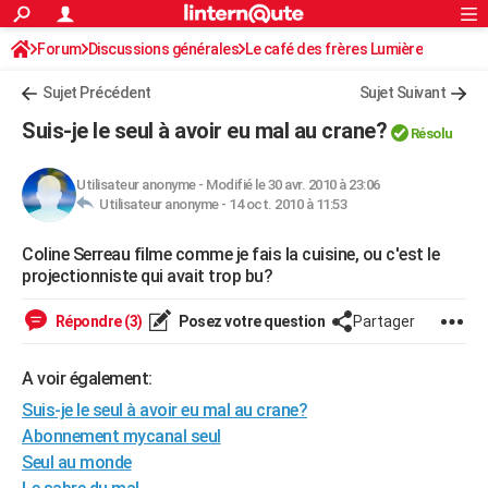
ACTUALITÉS
Forum
Discussions générales
Connexion
S'inscrire
Le café des frères Lumière
Rechercher
Société
Education
Villes
Politique
Faits Divers
Monde
+
SPORT
Sujet Précédent
Sujet Suivant
Football
Cyclisme
Forum
Coupe du monde 2026
Tennis
Rugby
CULTURE
Suis-je le seul à avoir eu mal au crane?
Résolu
TNT
Cinéma
Musique
Programme TV
Streaming
Sorties cinéma
+
FINANCE
Utilisateur anonyme
-
Modifié le 30 avr. 2010 à 23:06
Impôts
Immobilier
Banque
Crédit
Retraite
Epargne
Risques naturels par ville
Assurance
AUTO
Utilisateur anonyme -
14 oct. 2010 à 11:53
Réserver un essai
Berlines
Forum auto
Essais
Citadines
SUV
+
HIGH-TECH
Coline Serreau filme comme je fais la cuisine, ou c'est le
projectionniste qui avait trop bu?
Meilleur smartphone
Ordinateurs
Guide high-tech
Mobiles
Internet
Jeux vidéo
+
BRICOLAGE
Répondre (3)
Posez votre question
Partager
Aménagement intérieur
Cuisine
Jardinage
+
Forum
Extérieur
Salle de bains
Rangement
WEEK-END
Escapades
Expositions
Week-end nature
Guides de France
Patrimoine
Musées
+
A voir également:
LIFESTYLE
Suis-je le seul à avoir eu mal au crane?
Bien-être
Mode
+
Art de vivre
Loisirs
Modes de vie
SANTE
Abonnement mycanal seul
Seul au monde
Guide de la santé
Médicaments
+
Alimentation
Maladies
Sommeil
VOYAGE