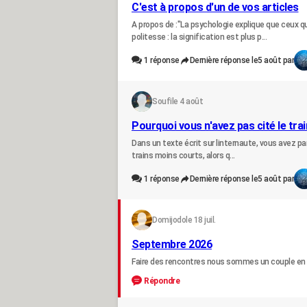
C'est à propos d'un de vos articles
A propos de :"La psychologie explique que ceux q
politesse : la signification est plus p...
1
réponse
Dernière réponse le
5 août par
Soufi
le 4 août
Pourquoi vous n'avez pas cité le tra
Dans un texte écrit sur linternaute, vous avez par
trains moins courts, alors q...
1
réponse
Dernière réponse le
5 août par
Domijodo
le 18 juil.
Septembre 2026
Faire des rencontres nous sommes un couple en 
Répondre