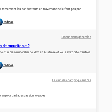
ui remercient les conducteurs en traversant ne le font pas par
Radinoz
Discussions générales
in de mauritanie ?
lé d'un train mineralier de 7km en Australie et vous avez cité d'autres
Radinoz
Le club des camping-caristes
van pour partager passion voyages