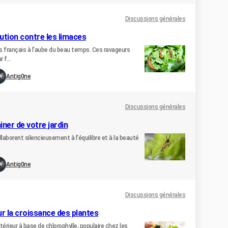
Discussions générales
lution contre les limaces
ns français à l'aube du beau temps. Ces ravageurs
 f...
Antig0ne
Discussions générales
iner de votre jardin
laborent silencieusement à l'équilibre et à la beauté
Antig0ne
Discussions générales
ur la croissance des plantes
térieur à base de chlorophylle, populaire chez les