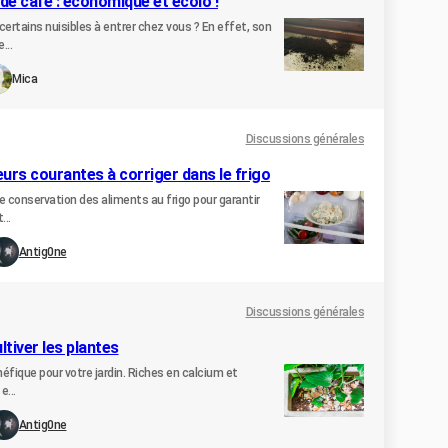
de café : économique et écolo !
ertains nuisibles à entrer chez vous ? En effet, son
...
Mica
Discussions générales
rreurs courantes à corriger dans le frigo
de conservation des aliments au frigo pour garantir
...
Antig0ne
Discussions générales
ltiver les plantes
éfique pour votre jardin. Riches en calcium et
e...
Antig0ne