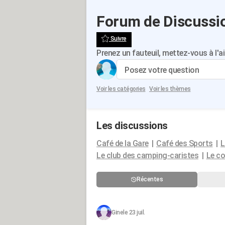
Forum de Discussi
Suivre
Prenez un fauteuil, mettez-vous à l'ai
Posez votre question
Voir les catégories
Voir les thèmes
Les discussions
Café de la Gare
Café des Sports
L
Le club des camping-caristes
Le co
Récentes
Gine
le 23 juil.