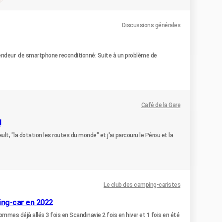
Discussions générales
vendeur de smartphone reconditionné: Suite à un problème de
Café de la Gare
l
ult, "la dotation les routes du monde" et j'ai parcouru le Pérou et la
Le club des camping-caristes
ing-car en 2022
es déjà allés 3 fois en Scandinavie 2 fois en hiver et 1 fois en été