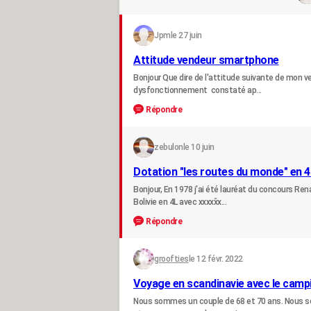
Jpm
le 27 juin
Attitude vendeur smartphone
Bonjour Que dire de l'attitude suivante de mon 
dysfonctionnement constaté ap...
Répondre
zebulon
le 10 juin
Dotation "les routes du monde" en 4
Bonjour, En 1978 j'ai été lauréat du concours Rena
Bolivie en 4L avec xxxxx̌x...
Répondre
groofties
le 12 févr. 2022
Voyage en scandinavie avec le camp
Nous sommes un couple de 68 et 70 ans. Nous somm