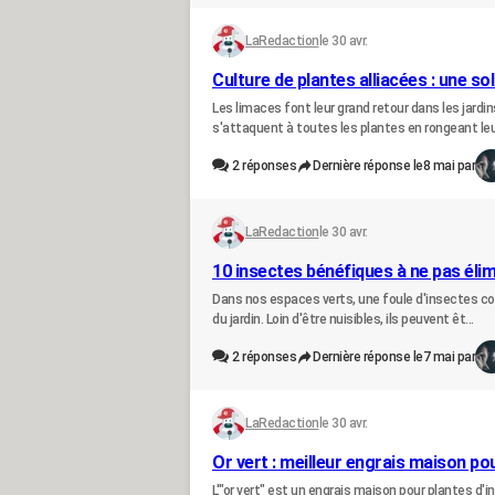
LaRedaction
le 30 avr.
Culture de plantes alliacées : une so
Les limaces font leur grand retour dans les jardi
s'attaquent à toutes les plantes en rongeant leur
2
réponses
Dernière réponse le
8 mai par
LaRedaction
le 30 avr.
10 insectes bénéfiques à ne pas élim
Dans nos espaces verts, une foule d'insectes col
du jardin. Loin d'être nuisibles, ils peuvent êt...
2
réponses
Dernière réponse le
7 mai par
LaRedaction
le 30 avr.
Or vert : meilleur engrais maison po
L'"or vert" est un engrais maison pour plantes d'in