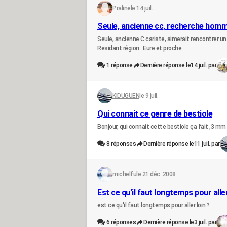
Praline
le 14 juil.
Seule, ancienne cc, recherche hom
Seule, ancienne C cariste, aimerait rencontrer un
Residant région : Eure et proche.
1
réponse
Dernière réponse le
14 juil. par
KIDUGUEN
le 9 juil.
Qui connait ce genre de bestiole
Bonjour, qui connait cette bestiole ça fait ,3 mm 
8
réponses
Dernière réponse le
11 juil. par
michelfu
le 21 déc. 2008
Est ce qu'il faut longtemps pour aller
est ce qu'il faut longtemps pour aller loin ?
6
réponses
Dernière réponse le
3 juil. par