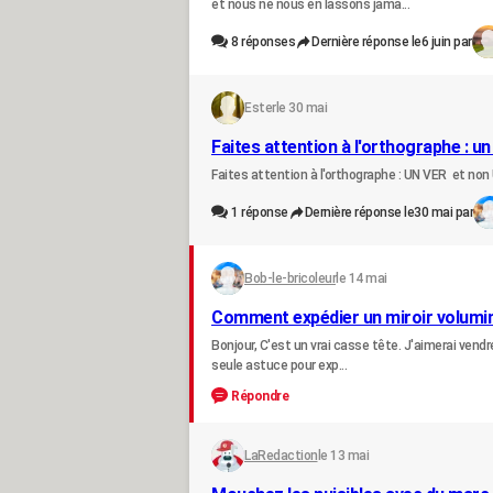
et nous ne nous en lassons jama...
8
réponses
Dernière réponse le
6 juin par
Ester
le 30 mai
Faites attention à l'orthographe : un
Faites attention à l'orthographe : UN VER et no
1
réponse
Dernière réponse le
30 mai par
Bob-le-bricoleur
le 14 mai
Comment expédier un miroir volumi
Bonjour, C'est un vrai casse tête. J'aimerai vendre
seule astuce pour exp...
Répondre
LaRedaction
le 13 mai