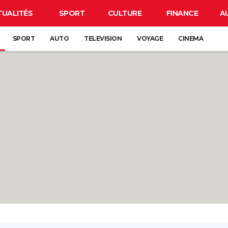
TUALITÉS
SPORT
CULTURE
FINANCE
A
SPORT
AUTO
TELEVISION
VOYAGE
CINEMA