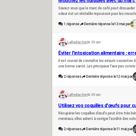
Mouchez les nuisibles avec du marc 
Saviez-vous que le marc de café peut dissuader c
odeur est un véritable repoussoir pour les mouche
1
réponse
Dernière réponse le
13 mai par
LaRedaction
le 30 avr.
Éviter l'intoxication alimentaire : e
Il est crucial de connaître les erreurs courantes 
une bonne santé. Les principaux faux pas consist
2
réponses
Dernière réponse le
12 mai par
LaRedaction
le 30 avr.
Utilisez vos coquilles d'œufs pour cu
Récupérer les coquilles d’œufs peut être très bén
minéraux, elles aident à corriger l'acidité des sols 
2
réponses
Dernière réponse le
11 mai par