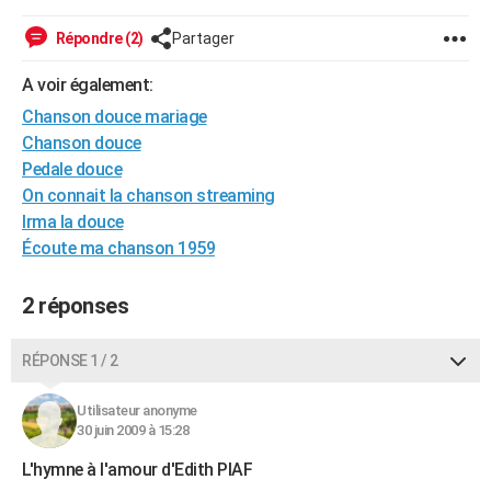
City break
Voyage de noces
Climat
Destinations
Voyage nature
Forum
+
PHOTO
Répondre (2)
Partager
GUIDES D'ACHAT
A voir également:
BONS PLANS
Chanson douce mariage
Chanson douce
CARTE DE VOEUX
Pedale douce
On connait la chanson streaming
Carte Bonne année
Carte Pâques
Carte de Noël
Carte Saint-Valentin
Carte d'anniversaire
DICTIONNAIRE
Irma la douce
Biographies
Expressions
Dictionnaire
Citations
Proverbes
Écoute ma chanson 1959
PROGRAMME TV
COPAINS D'AVANT
2 réponses
Se connecter
Collèges
Universités
Service militaire
S'inscrire
Lycées
Primaires
Entreprises
Avis de recherche
AVIS DE DÉCÈS
RÉPONSE 1 / 2
FORUM
Utilisateur anonyme
Lifestyle
Sport
Television
Cinema
Bricolage
Culture
Auto
Voyage
30 juin 2009 à 15:28
L'hymne à l'amour d'Edith PIAF