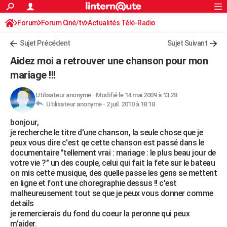
ACTUALITÉS
Forum
Forum Ciné/tv
Actualités Télé-Radio
Connexion
S'inscrire
Rechercher
Société
Education
Villes
Politique
Faits Divers
Monde
+
SPORT
Sujet Précédent
Sujet Suivant
Football
Cyclisme
Forum
Coupe du monde 2026
Tennis
Rugby
CULTURE
Aidez moi a retrouver une chanson pour mon
TNT
Cinéma
Musique
Programme TV
Streaming
Sorties cinéma
+
mariage !!!
FINANCE
Impôts
Immobilier
Banque
Crédit
Retraite
Epargne
Risques naturels par ville
Assurance
AUTO
Utilisateur anonyme
-
Modifié le 14 mai 2009 à 13:28
Utilisateur anonyme -
2 juil. 2010 à 18:18
Réserver un essai
Berlines
Forum auto
Essais
Citadines
SUV
+
HIGH-TECH
bonjour,
je recherche le titre d'une chanson, la seule chose que je
Meilleur smartphone
Ordinateurs
Guide high-tech
Mobiles
Internet
Jeux vidéo
+
BRICOLAGE
peux vous dire c'est qe cette chanson est passé dans le
documentaire "tellement vrai : mariage : le plus beau jour de
Aménagement intérieur
Cuisine
Jardinage
+
Forum
Extérieur
Salle de bains
Rangement
WEEK-END
votre vie ?" un des couple, celui qui fait la fete sur le bateau
on mis cette musique, des quelle passe les gens se mettent
Escapades
Expositions
Week-end nature
Guides de France
Patrimoine
Musées
+
LIFESTYLE
en ligne et font une choregraphie dessus !! c'est
malheureusement tout se que je peux vous donner comme
Bien-être
Mode
+
Art de vivre
Loisirs
Modes de vie
SANTE
details
je remercierais du fond du coeur la peronne qui peux
Guide de la santé
Médicaments
+
Alimentation
Maladies
Sommeil
VOYAGE
m'aider.