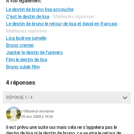
A voir également:
City break
Voyage de noces
Climat
Destinations
Voyage nature
Forum
+
PHOTO
Le destin de bruno lisa accouche
C'est le destin de lisa
- Meilleures réponses
GUIDES D'ACHAT
Le destin de bruno le retour de lisa et david en français
-
Meilleures réponses
BONS PLANS
Lisa kudrow jumelle
CARTE DE VOEUX
Bruno cremer
Jupiter le destin de l'univers
Carte Bonne année
Carte Pâques
Carte de Noël
Carte Saint-Valentin
Carte d'anniversaire
DICTIONNAIRE
Film le destin de lisa
Biographies
Expressions
Dictionnaire
Citations
Proverbes
Bruno sulak film
PROGRAMME TV
COPAINS D'AVANT
4 réponses
Se connecter
Collèges
Universités
Service militaire
S'inscrire
Lycées
Primaires
Entreprises
Avis de recherche
AVIS DE DÉCÈS
RÉPONSE 1 / 4
FORUM
Utilisateur anonyme
Lifestyle
Sport
Television
Cinema
Bricolage
Culture
Auto
Voyage
25 nov. 2008 à 19:36
il est prévu une suite oui mais cela ne s'appelera pas le
destin de lisa ni le destin de bruno. ça va etre le retour de