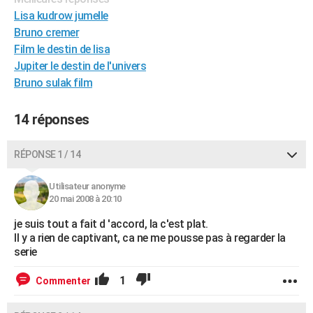
City break
Voyage de noces
Climat
Destinations
Voyage nature
Forum
+
Lisa kudrow jumelle
PHOTO
Bruno cremer
GUIDES D'ACHAT
Film le destin de lisa
Jupiter le destin de l'univers
BONS PLANS
Bruno sulak film
CARTE DE VOEUX
14 réponses
Carte Bonne année
Carte Pâques
Carte de Noël
Carte Saint-Valentin
Carte d'anniversaire
DICTIONNAIRE
RÉPONSE 1 / 14
Biographies
Expressions
Dictionnaire
Citations
Proverbes
PROGRAMME TV
COPAINS D'AVANT
Utilisateur anonyme
20 mai 2008 à 20:10
Se connecter
Collèges
Universités
Service militaire
S'inscrire
Lycées
Primaires
Entreprises
Avis de recherche
AVIS DE DÉCÈS
je suis tout a fait d 'accord, la c'est plat.
Il y a rien de captivant, ca ne me pousse pas à regarder la
FORUM
serie
Lifestyle
Sport
Television
Cinema
Bricolage
Culture
Auto
Voyage
1
Commenter