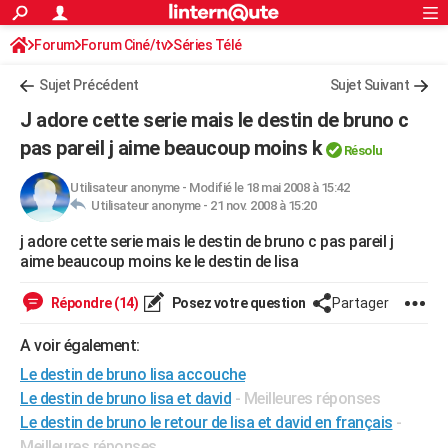
ACTUALITÉS
Forum
Forum Ciné/tv
Séries Télé
Connexion
S'inscrire
Rechercher
Société
Education
Villes
Politique
Faits Divers
Monde
+
SPORT
Sujet Précédent
Sujet Suivant
Football
Cyclisme
Forum
Coupe du monde 2026
Tennis
Rugby
CULTURE
J adore cette serie mais le destin de bruno c
TNT
Cinéma
Musique
Programme TV
Streaming
Sorties cinéma
+
pas pareil j aime beaucoup moins k
FINANCE
Résolu
Impôts
Immobilier
Banque
Crédit
Retraite
Epargne
Risques naturels par ville
Assurance
AUTO
Utilisateur anonyme
-
Modifié le 18 mai 2008 à 15:42
Utilisateur anonyme -
21 nov. 2008 à 15:20
Réserver un essai
Berlines
Forum auto
Essais
Citadines
SUV
+
HIGH-TECH
j adore cette serie mais le destin de bruno c pas pareil j
aime beaucoup moins ke le destin de lisa
Meilleur smartphone
Ordinateurs
Guide high-tech
Mobiles
Internet
Jeux vidéo
+
BRICOLAGE
Répondre (14)
Posez votre question
Partager
Aménagement intérieur
Cuisine
Jardinage
+
Forum
Extérieur
Salle de bains
Rangement
WEEK-END
A voir également:
Escapades
Expositions
Week-end nature
Guides de France
Patrimoine
Musées
+
LIFESTYLE
Le destin de bruno lisa accouche
Bien-être
Mode
+
Art de vivre
Loisirs
Modes de vie
SANTE
Le destin de bruno lisa et david
- Meilleures réponses
Le destin de bruno le retour de lisa et david en français
-
Guide de la santé
Médicaments
+
Alimentation
Maladies
Sommeil
VOYAGE
Meilleures réponses