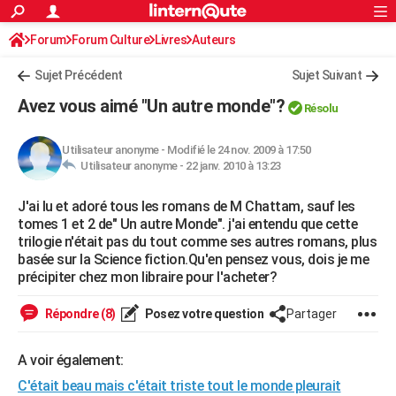
ACTUALITÉS
Forum
Forum Culture
Livres
Connexion
S'inscrire
Auteurs
Rechercher
Société
Education
Villes
Politique
Faits Divers
Monde
+
SPORT
Sujet Précédent
Sujet Suivant
Football
Cyclisme
Forum
Coupe du monde 2026
Tennis
Rugby
CULTURE
Avez vous aimé "Un autre monde"?
Résolu
TNT
Cinéma
Musique
Programme TV
Streaming
Sorties cinéma
+
FINANCE
Utilisateur anonyme
-
Modifié le 24 nov. 2009 à 17:50
Impôts
Immobilier
Banque
Crédit
Retraite
Epargne
Risques naturels par ville
Assurance
AUTO
Utilisateur anonyme -
22 janv. 2010 à 13:23
Réserver un essai
Berlines
Forum auto
Essais
Citadines
SUV
+
HIGH-TECH
J'ai lu et adoré tous les romans de M Chattam, sauf les
tomes 1 et 2 de" Un autre Monde". j'ai entendu que cette
Meilleur smartphone
Ordinateurs
Guide high-tech
Mobiles
Internet
Jeux vidéo
+
BRICOLAGE
trilogie n'était pas du tout comme ses autres romans, plus
basée sur la Science fiction.Qu'en pensez vous, dois je me
Aménagement intérieur
Cuisine
Jardinage
+
Forum
Extérieur
Salle de bains
Rangement
WEEK-END
précipiter chez mon libraire pour l'acheter?
Escapades
Expositions
Week-end nature
Guides de France
Patrimoine
Musées
+
LIFESTYLE
Répondre (8)
Posez votre question
Partager
Bien-être
Mode
+
Art de vivre
Loisirs
Modes de vie
SANTE
A voir également:
Guide de la santé
Médicaments
+
Alimentation
Maladies
Sommeil
VOYAGE
C'était beau mais c'était triste tout le monde pleurait