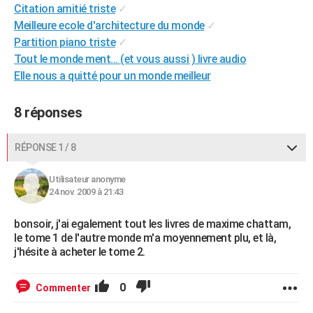
Citation amitié triste
✓
City break
Voyage de noces
Climat
Destinations
Voyage nature
Forum
+
PHOTO
Meilleure ecole d'architecture du monde
✓
Partition piano triste
✓
GUIDES D'ACHAT
Tout le monde ment... (et vous aussi ) livre audio
BONS PLANS
Elle nous a quitté pour un monde meilleur
CARTE DE VOEUX
8 réponses
Carte Bonne année
Carte Pâques
Carte de Noël
Carte Saint-Valentin
Carte d'anniversaire
DICTIONNAIRE
RÉPONSE 1 / 8
Biographies
Expressions
Dictionnaire
Citations
Proverbes
PROGRAMME TV
Utilisateur anonyme
COPAINS D'AVANT
24 nov. 2009 à 21:43
Se connecter
Collèges
Universités
Service militaire
S'inscrire
Lycées
Primaires
Entreprises
Avis de recherche
AVIS DE DÉCÈS
bonsoir, j'ai egalement tout les livres de maxime chattam,
le tome 1 de l'autre monde m'a moyennement plu, et là,
FORUM
j'hésite à acheter le tome 2.
Lifestyle
Sport
Television
Cinema
Bricolage
Culture
Auto
Voyage
0
Commenter