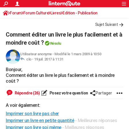
ACTUALITÉS
Forum
Forum Culture
Livres
Connexion
S'inscrire
Edition - Publication
Rechercher
Société
Education
Villes
Politique
Faits Divers
Monde
+
SPORT
Sujet Suivant
Football
Cyclisme
Forum
Coupe du monde 2026
Tennis
Rugby
CULTURE
Comment éditer un livre le plus facilement et à
TNT
Cinéma
Musique
Programme TV
Streaming
Sorties cinéma
+
moindre coût ?
FINANCE
Résolu
Impôts
Immobilier
Banque
Crédit
Retraite
Epargne
Risques naturels par ville
Assurance
AUTO
Utilisateur anonyme
-
Modifié le 1 mars 2009 à 10:50
clo -
19 juil. 2017 à 11:31
Réserver un essai
Berlines
Forum auto
Essais
Citadines
SUV
+
HIGH-TECH
Bonjour,
Comment éditer un livre le plus facilement et à moindre
Meilleur smartphone
Ordinateurs
Guide high-tech
Mobiles
Internet
Jeux vidéo
+
BRICOLAGE
coût ?
Aménagement intérieur
Cuisine
Jardinage
+
Forum
Extérieur
Salle de bains
Rangement
WEEK-END
Répondre (26)
Posez votre question
Partager
Escapades
Expositions
Week-end nature
Guides de France
Patrimoine
Musées
+
LIFESTYLE
A voir également:
Bien-être
Mode
+
Art de vivre
Loisirs
Modes de vie
SANTE
Imprimer son livre pas cher
Imprimer un livre en petite quantité
- Meilleures réponses
Guide de la santé
Médicaments
+
Alimentation
Maladies
Sommeil
VOYAGE
Imprimer son livre soi même
- Meilleures réponses