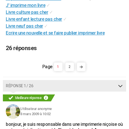
J' imprime mon livre
✓
City break
Voyage de noces
Climat
Destinations
Voyage nature
Forum
+
PHOTO
Livre culture pas cher
✓
GUIDES D'ACHAT
Livre enfant lecture pas cher
✓
Livre neuf pas cher
✓
BONS PLANS
Ecrire une nouvelle et se faire publier imprimer livre
CARTE DE VOEUX
26 réponses
Carte Bonne année
Carte Pâques
Carte de Noël
Carte Saint-Valentin
Carte d'anniversaire
DICTIONNAIRE
Biographies
Expressions
Dictionnaire
Citations
Proverbes
PROGRAMME TV
1
2
COPAINS D'AVANT
RÉPONSE 1 / 26
Se connecter
Collèges
Universités
Service militaire
S'inscrire
Lycées
Primaires
Entreprises
Avis de recherche
AVIS DE DÉCÈS
Meilleure réponse
FORUM
Utilisateur anonyme
Lifestyle
Sport
Television
Cinema
Bricolage
Culture
Auto
Voyage
8 mars 2009 à 10:02
bonjour, je suis responsable dans une imprimerie niçoise où