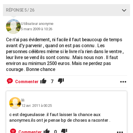
RÉPONSE 5 / 26
Utilisateur anonyme
5 mars 2009 à 10:26
Ce n'ai pas évidement, ni facile il faut beaucoup de temps
avant d'y parvenir , quand on est pas connu . Les
personnes célèbres même si le livre n'a rien dans le ventre ,
leur livre se vend ils sont connu . Mais nous non . Il faut
environ au minimun 2500 euros. Mais ne perdez pas
courage . Bonne chance
7
Commenter
lili
12 avr. 2011 à 00:25
c est degueulasse .il faut laisser la chance aux
anonymes.ils ont je pense bp de choses a raconter .
0
Commenter