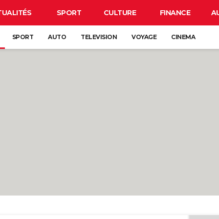
TUALITÉS
SPORT
CULTURE
FINANCE
A
SPORT
AUTO
TELEVISION
VOYAGE
CINEMA