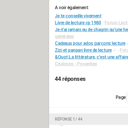
A voir également:
Je te conseille vivement
Livre de lecture cp 1980
-
Forum Lect
Je n'ai jamais eu de chagrin qu'une heu
générales
Cadeaux pour ados garçons lecture
Zizi et panpan livre de lecture
✓
-
For
&Quot;La littérature, c'est une affai
Citations - Proverbes
44 réponses
RÉPONSE 1 / 44