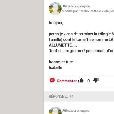
Utilisateur anonyme
Modifié par Crashounette le 22/07/20
bonjour,
perso je viens de terminer la trilogie
M
famille) dont le tome 1 se nomme
LA
ALLUMETTE.
.....
Tout un programme! passionant d'un 
bonne lecture
Isabelle
0
Commenter
RÉPONSE 2 / 44
Utilisateur anonyme