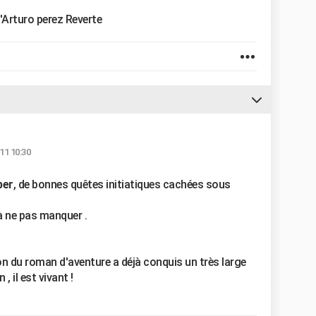
d'Arturo perez Reverte
11 10:30
ber
, de bonnes quêtes initiatiques cachées sous
 à ne pas manquer .
on du roman d'aventure a déjà conquis un très large
, il est vivant !