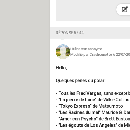
RÉPONSE 5 / 44
Utilisateur anonyme
Modifié par Crashounette le 22/07/20
Hello,
Quelques perles du polar :
- Tous les
Fred Vargas
, sans excepti
- "
La pierre de Lune
" de Wilkie Collins
- "
Tokyo Express
" de Matsumoto
- "
Les Racines du mal
" Maurice G. Da
- "
American Psycho
" de Brett Easton
- "
Les égouts de Los Angeles
" de Mi