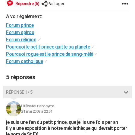
Répondre (5)
Partager
City break
Voyage de noces
Climat
Destinations
Voyage nature
Forum
+
PHOTO
A voir également:
GUIDES D'ACHAT
Forum prince
BONS PLANS
Forum spirou
Forum religion
✓
CARTE DE VOEUX
Pourquoi le petit prince quitte sa planete
✓
Pourquoi rogue est le prince de sang-mêlé
✓
Carte Bonne année
Carte Pâques
Carte de Noël
Carte Saint-Valentin
Carte d'anniversaire
DICTIONNAIRE
Forum catholique
✓
Biographies
Expressions
Dictionnaire
Citations
Proverbes
PROGRAMME TV
5 réponses
COPAINS D'AVANT
Se connecter
Collèges
Universités
Service militaire
S'inscrire
Lycées
Primaires
Entreprises
Avis de recherche
RÉPONSE 1 / 5
AVIS DE DÉCÈS
FORUM
Utilisateur anonyme
21 mai 2008 à 22:51
Lifestyle
Sport
Television
Cinema
Bricolage
Culture
Auto
Voyage
je suis une fan du petit prince, que je lis une fois par an
il y a une exposition à notre médiathèque qui devrait porter
le nom de St EX