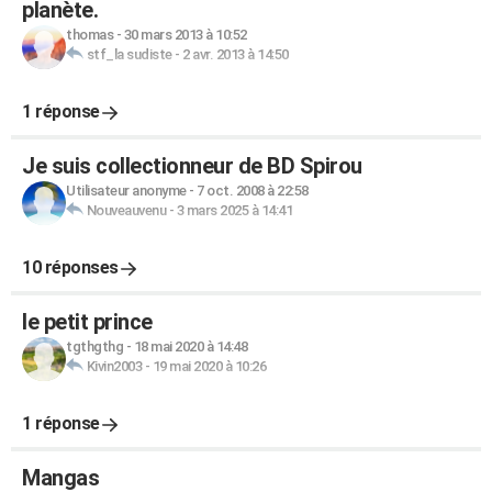
planète.
thomas
-
30 mars 2013 à 10:52
stf_la sudiste
-
2 avr. 2013 à 14:50
1 réponse
Je suis collectionneur de BD Spirou
Utilisateur anonyme
-
7 oct. 2008 à 22:58
Nouveauvenu
-
3 mars 2025 à 14:41
10 réponses
le petit prince
tgthgthg
-
18 mai 2020 à 14:48
Kivin2003
-
19 mai 2020 à 10:26
1 réponse
Mangas