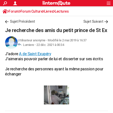
ACTUALITÉS
Forum
Forum Culture
Livres
Connexion
S'inscrire
Lectures
Rechercher
Société
Education
Villes
Politique
Faits Divers
Monde
+
SPORT
Sujet Précédent
Sujet Suivant
Football
Cyclisme
Forum
Coupe du monde 2026
Tennis
Rugby
CULTURE
Je recherche des amis du petit prince de St Ex
TNT
Cinéma
Musique
Programme TV
Streaming
Sorties cinéma
+
FINANCE
Utilisateur anonyme
-
Modifié le 2 mai 2019 à 16:37
Lumiere -
22 déc. 2021 à 00:34
Impôts
Immobilier
Banque
Crédit
Retraite
Epargne
Risques naturels par ville
Assurance
AUTO
J'adore
A de Saint Exupéry
Réserver un essai
Berlines
Forum auto
Essais
Citadines
SUV
+
HIGH-TECH
J'aimerais pouvoir parler de lui et disserter sur ses écrits
Meilleur smartphone
Ordinateurs
Guide high-tech
Mobiles
Internet
Jeux vidéo
+
BRICOLAGE
Je recherche des personnes ayant la même passion pour
échanger
Aménagement intérieur
Cuisine
Jardinage
+
Forum
Extérieur
Salle de bains
Rangement
WEEK-END
Escapades
Expositions
Week-end nature
Guides de France
Patrimoine
Musées
+
LIFESTYLE
Bien-être
Mode
+
Art de vivre
Loisirs
Modes de vie
SANTE
Guide de la santé
Médicaments
+
Alimentation
Maladies
Sommeil
VOYAGE