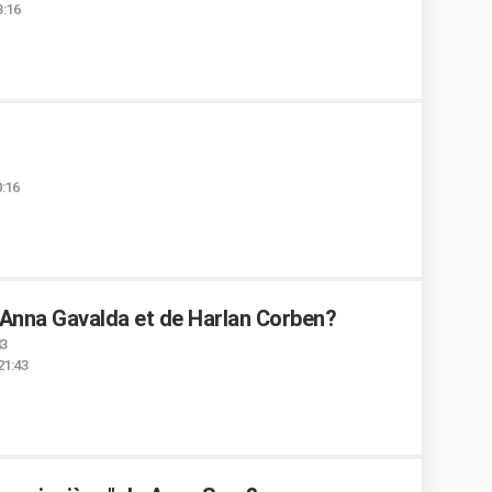
3:16
0:16
Anna Gavalda et de Harlan Corben?
43
21:43