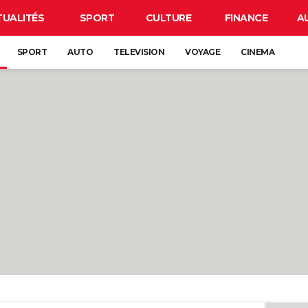
TUALITÉS
SPORT
CULTURE
FINANCE
A
SPORT
AUTO
TELEVISION
VOYAGE
CINEMA